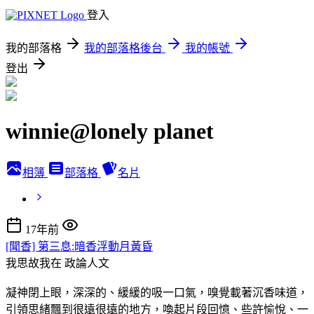
登入
我的部落格
我的部落格後台
我的帳號
登出
winnie@lonely planet
相簿
部落格
名片
17年前
[聞香] 第三息:暗香浮動月黃昏
我思故我在
政論人文
凝神閉上眼，深深的、緩緩的吸一口氣，嗅覺載著沉香味道，
引領思緒飄到很遠很遠的地方，喚起片段回憶、些許愉悅、一