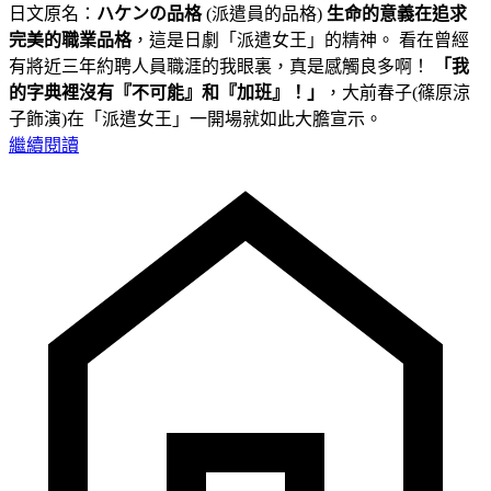
日文原名：
ハケンの品格
(派遣員的品格)
生命的意義在追求
完美的職業品格
，這是日劇「派遣女王」的精神。 看在曾經
有將近三年約聘人員職涯的我眼裏，真是感觸良多啊！
「我
的字典裡沒有『不可能』和『加班』！」
，大前春子(篠原涼
子飾演)在「派遣女王」一開場就如此大膽宣示。
繼續閱讀