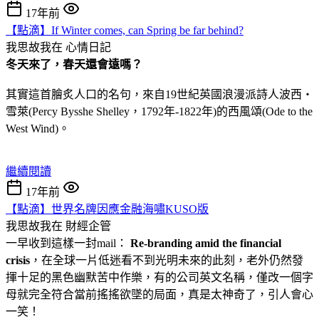
17年前
【點滴】If Winter comes, can Spring be far behind?
我思故我在
心情日記
冬天來了，春天還會遠嗎？
其實這首膾炙人口的名句，來自19世紀英國浪漫派詩人波西‧
雪萊(Percy Bysshe Shelley，1792年-1822年)的西風頌(Ode to the
West Wind)。
繼續閱讀
17年前
【點滴】世界名牌因應金融海嘯KUSO版
我思故我在
財經企管
一早收到這樣一封mail：
Re-branding amid the financial
crisis
，在全球一片低迷看不到光明未來的此刻，老外仍然發
揮十足的黑色幽默苦中作樂，有的公司英文名稱，僅改一個字
母就完全符合當前搖搖欲墜的局面，真是太神奇了，引人會心
一笑！