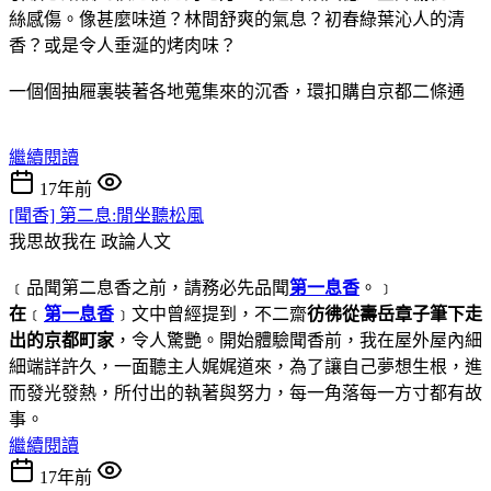
絲感傷。像甚麼味道？林間舒爽的氣息？初春綠葉沁人的清
香？或是令人垂涎的烤肉味？
一個個抽屜裏裝著各地蒐集來的沉香，環扣購自京都二條通
繼續閱讀
17年前
[聞香] 第二息:閒坐聽松風
我思故我在
政論人文
﹝品聞第二息香之前，請務必先品聞
第一息香
。﹞
在
﹝
第一息香
﹞文中曾經提到，不二齋
彷彿從壽岳章子筆下走
出的京都町家
，令人驚艷。開始體驗聞香前，我在屋外屋內細
細端詳許久，一面聽主人娓娓道來，為了讓自己夢想生根，進
而發光發熱，所付出的執著與努力，每一角落每一方寸都有故
事。
繼續閱讀
17年前