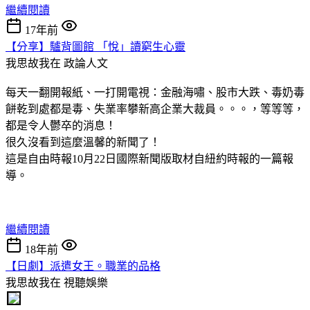
繼續閱讀
17年前
【分享】驢背圖館 「悅」讀窮生心靈
我思故我在
政論人文
每天一翻開報紙、一打開電視：金融海嘯、股市大跌、毒奶毒
餅乾到處都是毒、失業率攀新高企業大裁員。。。，等等等，
都是令人鬱卒的消息！
很久沒看到這麼溫馨的新聞了！
這是自由時報10月22日國際新聞版取材自紐約時報的一篇報
導。
繼續閱讀
18年前
【日劇】派遣女王。職業的品格
我思故我在
視聽娛樂