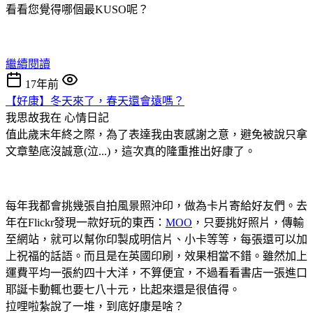
看看您覺得哪個最KUSO呢？
繼續閱讀
17年前
【好康】冬天來了，春天還會遠嗎？
我思故我在
心情日記
值此歲末年終之際，為了表達我由衷感謝之意，避免被說只拿
文章墊底沒誠意(
泣...)，這次真的隆重推出好康了。
每年我都會挑幾張自拍風景照沖印，做為卡片寄給好友們。去
年在Flickr發現一款好玩的東西：
MOO
，只要挑好照片，傳輸
至網站，就可以幫你印製成明信片、小卡等等，每張還可以加
上祝福的話語。而且是在英國印刷，效果相當不錯。雖然加上
運費平均一張約四十大洋，不算便宜，不過看看書店一張進口
耶誕卡動輒也要七八十元，比起來還是很值得。
拉哩啦紮說了一堆，到底好康是啥？