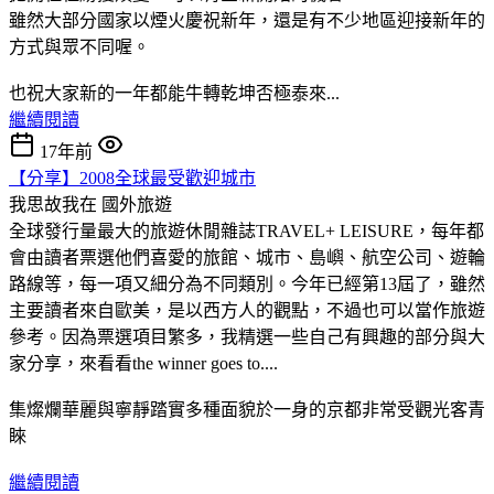
雖然大部分國家以煙火慶祝新年，還是有不少地區迎接新年的
方式與眾不同喔。
也祝大家新的一年都能牛轉乾坤否極泰來...
繼續閱讀
17年前
【分享】2008全球最受歡迎城市
我思故我在
國外旅遊
全球發行量最大的旅遊休閒雜誌TRAVEL+ LEISURE，每年都
會由讀者票選他們喜愛的旅館、城市、島嶼、航空公司、遊輪
路線等，每一項又細分為不同類別。今年已經第13屆了，雖然
主要讀者來自歐美，是以西方人的觀點，不過也可以當作旅遊
參考。因為票選項目繁多，我精選一些自己有興趣的部分與大
家分享，來看看the winner goes to....
集燦爛華麗與寧靜踏實多種面貌於一身的京都非常受觀光客青
睞
繼續閱讀