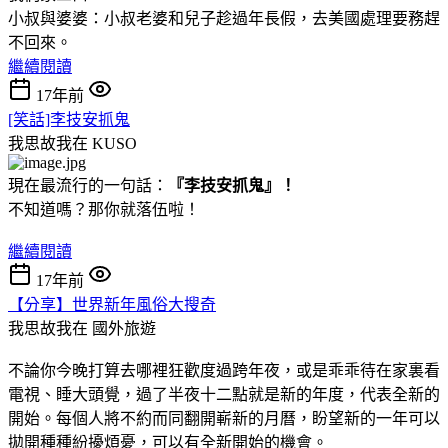
小叔與婆婆：小叔老婆和兒子趁過年長假，去美國處理要務趕
不回來。
繼續閱讀
17年前
[笑話]李技安抓鬼
我思故我在
KUSO
現在最流行的一句話：
『李技安抓鬼』！
不知道嗎？那你就落伍啦！
繼續閱讀
17年前
【分享】世界新年風俗大搜奇
我思故我在
國外旅遊
不論你今晚打算去哪裡狂歡度過跨年夜，或是乖乖待在家裏看
電視、睡大頭覺，過了半夜十二點就是新的年度，代表全新的
開始。每個人將不約而同翻開嶄新的月曆，盼望新的一年可以
拋開種種紛擾煩憂，可以有全新開始的機會。