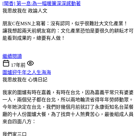
[聞香] 第一息:為一幅暖簾深深感動著
我思故我在
政論人文
朋友C在MSN上寫著：沒有認同，似乎很難壯大文化產業！
讓我想起兩天前網友寫的：文化產業恐怕是要很久的耕耘才可
能看到成果的，總要有人做！
繼續閱讀
17年前
圍爐迎牛年之人生海海
我思故我在
心情日記
我家的圍爐有時在嘉義，有時在台北，因為嘉義平常只有婆婆
一人，兩個兒子都在台北，所以兩地輪流省得年年勞師動眾。
今年她決定在台北，我們好幾個月前就訂了永康街知名台菜餐
廳的十人份圍爐大餐，為了找齊十人煞費苦心，最後組成人員
來自四面八方：
我們家三口