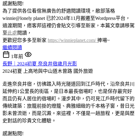
感謝點閱!
為了提供各位看倌無廣告的舒適閱讀環境，敝部落格
winnie@lonely planet 已於2024年11月搬遷至Wordpress平台，
過渡期間，痞客邦這裡仍會貼文引導至新家，本篇文章請移駕
至
此處
閱讀，
更歡迎您多多至新家
https://winnieplanet.com/
捧場~
繼續閱讀
1年前
長野｜2024初夏 奈良井宿歲月光影
2024初夏 上高地與中山道木曾路
國外旅遊
走進奈良井宿，彷彿踏入時光隧道回到江戶時代，沿奈良井川
延伸約1公里長的街區，是日本最長宿場町，也是保存最完好
而且仍有人居住的宿場町。漫步其中，仍可見江戶時代留下的
傳統建築：旅籠前掛的燈籠、典雅細緻的千本格子窗，昔日光
影未曾流逝，而是沉澱。來這裡，不僅是一趟旅程，更是與歷
史對話的珍貴文化體驗。
感謝點閱!