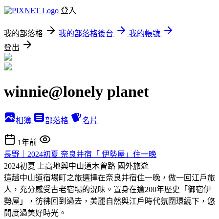
登入
我的部落格
我的部落格後台
我的帳號
登出
winnie@lonely planet
相簿
部落格
名片
1年前
長野｜2024初夏 奈良井宿「 伊勢屋」住一晚
2024初夏 上高地與中山道木曾路
國外旅遊
這趟中山道宿場町之旅選擇在奈良井宿住一晚，做一回江戶旅
人，充分感受古老宿場的況味。置身在逾200年歷史「御宿伊
勢屋」，彷彿回到過去，美麗自然與江戶時代氛圍環繞下，悠
閒度過美好時光。