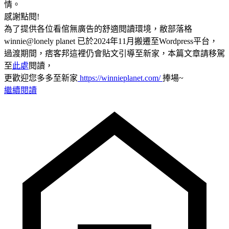
情。
感謝點閱!
為了提供各位看倌無廣告的舒適閱讀環境，敝部落格
winnie@lonely planet 已於2024年11月搬遷至Wordpress平台，
過渡期間，痞客邦這裡仍會貼文引導至新家，本篇文章請移駕
至
此處
閱讀，
更歡迎您多多至新家
https://winnieplanet.com/
捧場~
繼續閱讀