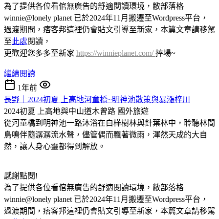
為了提供各位看倌無廣告的舒適閱讀環境，敝部落格
winnie@lonely planet 已於2024年11月搬遷至Wordpress平台，
過渡期間，痞客邦這裡仍會貼文引導至新家，本篇文章請移駕
至
此處
閱讀，
更歡迎您多多至新家
https://winnieplanet.com/
捧場~
繼續閱讀
1年前
長野｜2024初夏 上高地河童橋~明神池散策與暴漲梓川
2024初夏 上高地與中山道木曾路
國外旅遊
從河童橋到明神池一路沐浴在白樺樹林與針葉林中，聆聽林間
鳥鳴伴隨潺潺流水聲，儘管偶而飄著微雨，渾然天成的大自
然，讓人身心靈都得到解放。
感謝點閱!
為了提供各位看倌無廣告的舒適閱讀環境，敝部落格
winnie@lonely planet 已於2024年11月搬遷至Wordpress平台，
過渡期間，痞客邦這裡仍會貼文引導至新家，本篇文章請移駕