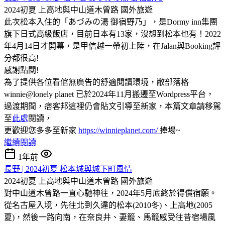
2024初夏 上高地與中山道木曾路
國外旅遊
此次松本入住的「あづみの湯 御宿野乃」，是Dormy inn集團
旗下日式高級飯店，目前日本有13家，沒想到松本也有！2022
年4月14日才開幕，是甲信越一帶初上陸，在Jalan與Booking評
分都很高!
感謝點閱!
為了提供各位看倌無廣告的舒適閱讀環境，敝部落格
winnie@lonely planet 已於2024年11月搬遷至Wordpress平台，
過渡期間，痞客邦這裡仍會貼文引導至新家，本篇文章請移駕
至
此處
閱讀，
更歡迎您多多至新家
https://winnieplanet.com/
捧場~
繼續閱讀
1年前
長野 | 2024初夏 松本城與城下町風情
2024初夏 上高地與中山道木曾路
國外旅遊
對中山道木曾路一直心馳神往，2024年5月底終於得償宿願。
從名古屋入境，先往北到久違的松本(2010冬)、上高地(2005
夏)，然後一路向南，在奈良井、妻籠、馬籠感受往昔宿場風