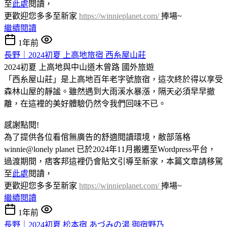
至
此處
閱讀，
更歡迎您多多至新家
https://winnieplanet.com/
捧場~
繼續閱讀
1年前
長野｜2024初夏 上高地旅宿 西糸屋山莊
2024初夏 上高地與中山道木曾路
國外旅遊
「西糸屋山莊」是上高地百年老字號旅宿，這次終於得以享受
森林山屋的靜謐。雖然遇到大雨溪水暴漲，隔天必須早早撤
離，在這裡的美好體驗仍然令我們回味不已。
感謝點閱!
為了提供各位看倌無廣告的舒適閱讀環境，敝部落格
winnie@lonely planet 已於2024年11月搬遷至Wordpress平台，
過渡期間，痞客邦這裡仍會貼文引導至新家，本篇文章請移駕
至
此處
閱讀，
更歡迎您多多至新家
https://winnieplanet.com/
捧場~
繼續閱讀
1年前
長野｜2024初夏 松本宿 あづみの湯 御宿野乃