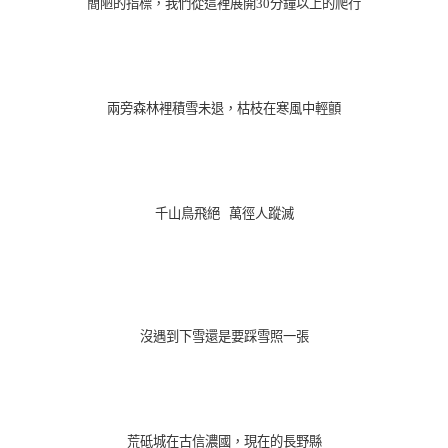
簡陋的指標，我們從這裡展開30分鐘以上的爬行
兩旁森林裡積雪未退，枯枝在寒風中輕顫
千山鳥飛絕 萬徑人蹤滅
沒遇到下雪還是要踩雪照一張
荒砥城在古信濃國，現在的長野縣