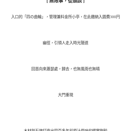
[ 無限事，從頭說 ]
入口的「四の曲輪」，管理兼料金所小亭，在此繳納入園費300円
幽徑，引領人走入時光隧道
回首向來蕭瑟處，歸去，也無風雨也無晴
大門重現
木材與石塊打造出四百多年前原汁原味的樸實剛毅