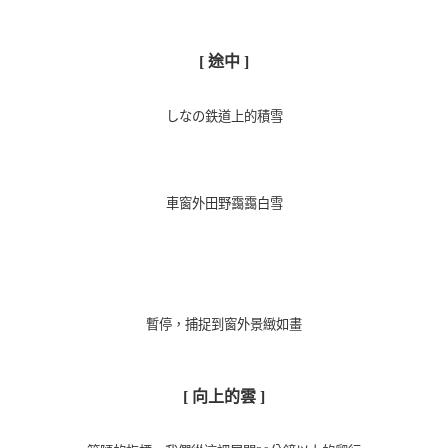
[ 途中 ]
しなの鉄道上的積雪
車窗外田野靄靄白雪
暫停
，捕捉到窗外景緻如畫
[ 向上的雲 ]