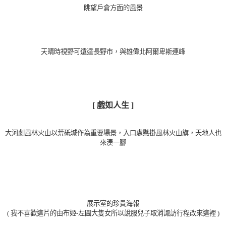
眺望
戶倉方面的風景
天晴時視野可遠達長野市，與雄偉北阿爾卑斯連峰
[ 戲如人生 ]
大河劇風林火山以荒砥城作為重要場景，入口處懸掛風林火山旗，天地人也
來湊一腳
展示室的珍貴海報
( 我不喜歡這片
的由布姬-左圖大隻女所以說服兒子取消
諏
訪行程改來這裡
)