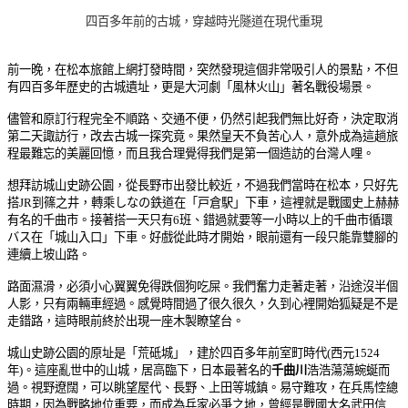
四百多年前的古城，穿越時光隧道在現代重現
前一晚，在松本旅館上網打發時間，突然發現這個非常吸引人的景點，不但
有四百多年歷史的古城遺址，更是大河劇「風林火山」著名戰役場景。
儘管和原訂行程完全不順路、交通不便，仍然引起我們無比好奇，決定取消
第二天諏訪行，改去古城一探究竟。果然皇天不負苦心人，意外成為這趟旅
程最難忘的美麗回憶，而且我合理覺得我們是第一個造訪的台灣人哩。
想拜訪城山史跡公園，從長野市出發比較近，不過我們當時在松本，只好先
搭JR到篠之井，轉乘しなの鉄道在「戸倉駅」下車，這裡就是戰國史上赫赫
有名的千曲市。接著搭一天只有6班、錯過就要等一小時以上的千曲市循環
バス在「城山入口」下車。好戲從此時才開始，眼前還有一段只能靠雙腳的
連續上坡山路。
路面濕滑，必須小心翼翼免得跌個狗吃屎。我們奮力走著走著，沿途沒半個
人影，只有兩輛車經過。感覺時間過了很久很久，久到心裡開始狐疑是不是
走錯路，這時眼前終於出現一座木製瞭望台。
城山史跡公園的原址是「荒砥城」，建於四百多年前室町時代(西元1524
年)。這座亂世中的山城，居高臨下，日本最著名的
千曲川
浩浩蕩蕩蜿蜒而
過。視野遼闊，可以眺望屋代、長野、上田等城鎮。易守難攻，在兵馬悾總
時期，因為戰略地位重要，而成為兵家必爭之地，曾經是戰國大名武田信