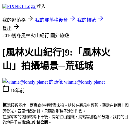
登入
我的部落格
我的部落格後台
我的帳號
登出
2010初冬風林火山紀行
國外旅遊
[風林火山紀行]9:「風林火
山」拍攝場景─荒砥城
winnie@lonely planet
16年前
氣
溫接近零度，兩旁森林裡積雪未退。枯枝在寒風中輕顫，薄霜在路面上閃
閃發光，四周悄然無聲，只聽得到鞋子沙沙作響。
在孤零零的簡陋站牌下車後，開始往山裡爬，網站寫腳程30分鐘，
我們的目
的地是
千曲市城山史跡公園
。