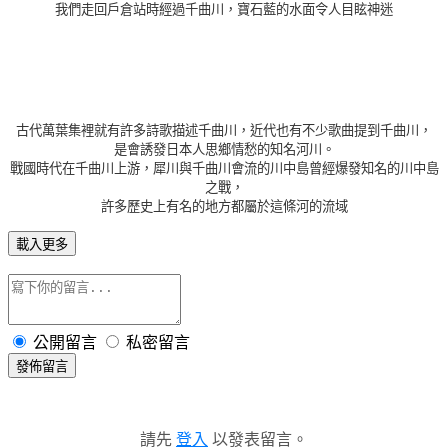
我們走回戶倉站時經過千曲川，寶石藍的水面令人目眩神迷
古代萬葉集裡就有許多詩歌描述千曲川，近代也有不少歌曲提到千曲川
，
是會誘發日本人思鄉情愁的知名河川。
戰國時代在千曲川上游，
犀川與千曲川會流的川中島曾經爆發知名的川中島
之戰，
許多歷史上有名的地方都屬於這條河的流域
載入更多
公開留言
私密留言
發佈留言
請先
登入
以發表留言。