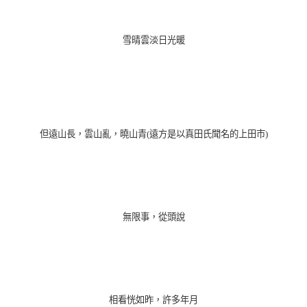
雪晴雲淡日光暖
但遠山長，雲山亂，曉山青(遠方是以真田氏聞名的上田市)
無限事，從頭說
相看恍如昨，許多年月