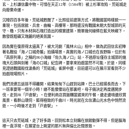
玄、上杉謙信囊中物。可惜在天正12年（1584年）被上杉軍攻陷，荒砥城走
向廢棄命運。
沉睡四百多年後，荒砥城甦醒了。比照從前建築方式，將戰國當時樣貌一一
重現，包括居館、兵舍、曲輪、高樓等，那時還沒有戰國末期大型城郭的天
守、櫓，只有木材與石塊打造出的樸實建築，簡單幾何線條在藍天映襯下，
散發既粗礦又瑰麗的絕美氛圍。
因為實在復原得太逼真了，被大河劇「風林火山」相中，做為武田信玄初陣
著名戰役「海ノ口城奇襲」拍攝場景。真實的海ノ口城也在長野縣，位於有
「高原列車」之稱的JR小海線「佐久海ノ口」站，不過原址僅存主城郭的幾
塊大石頭與刻著「海の口城」紀念碑，要拿來拍戲當然不可能，於是，同樣
見證過戰國殺伐滄桑的「荒砥城」雀屏中選，目前還可以在展示室看到不少
拍戲現場照片。
我們流連忘返捨不得離開，結果匆匆下山趕到站牌，巴士已經揚長而去，下
一班車要等一個半小時！總不能傻傻站在那裏吧，母子倆決定再度邁開步
伐，走到JR「戸倉駅」。在便利商店買飯糰當遲來的午餐，邊走邊啃邊欣賞
風景，看群山環伺、藍得極致的千曲川，時光就在北信濃山光水色中悄然流
逝，一小時後才走到「戸倉駅」。
這天只去荒砥城，走了好多路，回到松本立刻癱在旅館動彈不得，但是腦海
裡一直浮現，在展望台上眺望的那片無與倫比壯闊景致
。