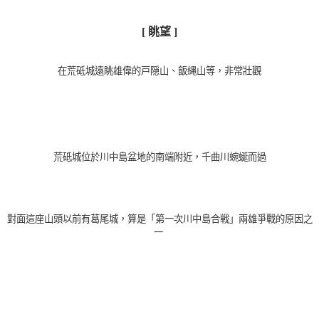
[ 眺望 ]
在荒砥城遠眺雄偉的戸隠山、飯縄山等，非常壯觀
荒砥城位於川中島盆地的南端附近，千曲川蜿蜒而過
對面這座山頭以前有葛尾城，算是「第一次川中島合戦」兩雄爭戰的原因之
一