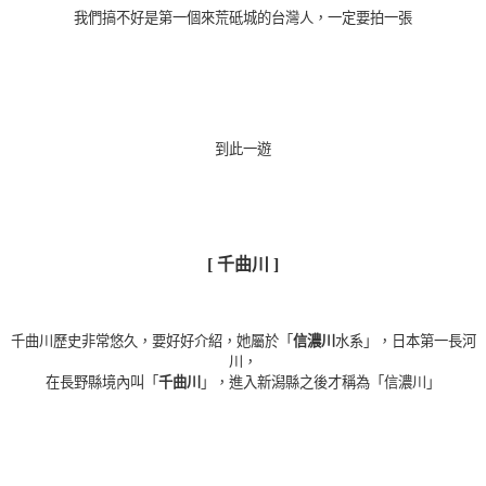
我們搞不好是第一個來荒砥城的台灣人，一定要拍一張
到此一遊
[ 千曲川 ]
千曲川歷史非常悠久，要好好介紹，她屬於「
信濃川
水系」，日本第一長河
川
，
在長野縣境內叫「
千曲川
」，進入新潟縣之後才稱為「信濃川」