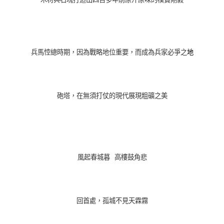
兵馬悾總時期，因為戰略地位重要，而成為兵家必爭之
地
砲塔，在無須打仗的現代展現粗礦之美
風起春城暮 高樓鼓角悲
回首處，孤城不見天霖霧