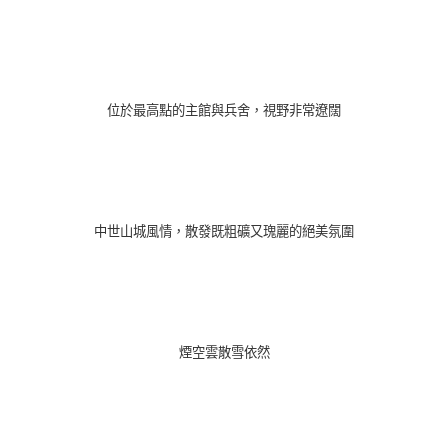
位於最高點的主館與兵舍，視野非常遼闊
中世山城風情，散發既粗礦又瑰麗的絕美氛圍
煙空雲散雪依然