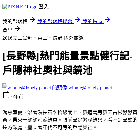
登入
我的部落格
我的部落格後台
我的帳號
登出
2016立山黑部．富山．長野
國外旅遊
[長野縣]熱門能量景點健行記-
戶隱神社奧社與鏡池
winnie@lonely planet
9年前
溽熱盛夏，沿著漫長石階拾級而上，參道兩旁參天古杉鬱鬱蒼
蒼，帶來一絲絲沁涼綠意。眼前盡是繁茂綠葉，看不到盡頭的
遠方深處，矗立著年代不可考的戶隱奧社。