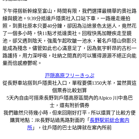
下午得搭新幹線至富山，時間有限，我們選擇最精華的奧社路
線與鏡池。9:39分抵達戶隱奧社入口站下車，一路邊走邊拍
照，到奧社原本只要40分鐘，卻因為沿途景色太迷人，竟然花
了一個多小時，快11點才抵達奧社。回程快馬加鞭疾走至鏡
池，卻又遇到陰天，強風乍起吹皺一池水，著名戶隱山倒影只
能成為殘念。儘管如此也心滿意足了，因為氣宇軒昂的古杉一
路護持，用力深呼吸，吐納之間真的可以獲得源源不絕正向能
量而倍感療鬱呢。
戸隠高原フリーきっぷ
從長野車站搭到戶隱奧社入口，單程要價1350大羊，當然買這
個票券比較划算
5天內自由可搭乘長野到戶隱高原區間內的Alpico 川中島巴
士，還有附折價券
我們雖然只待幾小時
但來回剛好打平
所以還買了比較方便
，
，
購買地點：JR長野站過馬路對面的「
長野駅前総合案内
所
」，往戶隱的巴士站牌就在案內所前