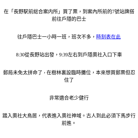
在「長野駅前総合案内所」買了票，到案內所前的7號站牌搭
前往戶隱的巴士
往戶隱巴士一小時一班，班次不多，
時刻表在此
8:30從長野站出發，9:39左右到戶隱奧社入口下車
郵局未免太拼命了
在樹林裏設臨時攤位，本來想買郵票但忍
，
住了
非常適合老少健行
踏入奧社大鳥居，代表進入奧社神域。古人到此必須下馬步行
前進。