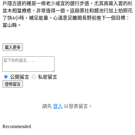
戶隱古道的確是一條老少咸宜的健行步道，尤其高聳入雲的杉
並木相當療癒，非常值得一遊。這趟奧社和鏡池行加上拍照花
了快4小時，補足能量，心滿意足離開長野前進下一個目標：
富山縣。
載入更多
公開留言
私密留言
發佈留言
請先
登入
以發表留言。
Recommended