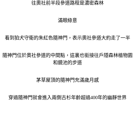
往奧社前半段參道路程是濃密森林
滿眼綠意
看到狛犬守衛的朱紅色隨神門，表示奧社參道大約走了一半
隨神門位於奧社參道的中間點，這裏也銜接往戶隱森林植物園
和鏡池的步道
茅草屋頂的隨神門充滿歲月感
穿過隨神門就會進入兩側古杉年齡超過400年的幽靜世界