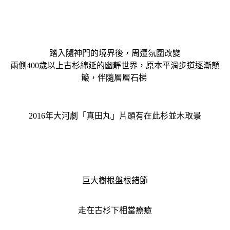
踏入隨神門的境界後，周遭氛圍改變
兩側400歲以上古杉綿延
的幽靜世界
，原本平滑步道逐漸顛
簸，伴隨層層石梯
2016年大河劇「真田丸」片頭有在此杉並木取景
巨大樹根盤根錯節
走在古杉下相當療癒