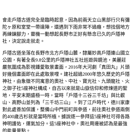
會走戶隱古道完全是臨時起意，因為前兩天立山黑部行只有彌
陀ヶ原和室堂一帶達陣，還遇到下雨非常不過癮，想找個地方
再練鍊腳力，靈機一動想起長野市正好有懸念已久的戶隱神
社，決定說走就走。
戶隱古道坐落在長野市北方戶隱山麓，隸屬妙高戶隱連山國立
公園，有著全長9.8公里的戶隱神社五社巡遊與鏡池，美麗莊
嚴氛圍成為影視鍾愛取景畫面，2016年大河劇「真田丸」片頭
好幾個畫面即在此處取景哩。建社超過2000年悠久歷史的戶隱
神社，由象徵不同寓意的奧社、中社、寶光社、九頭龍社、火
之御子社5座神社構成，自古以來就是山嶽信仰和修煉道的聖
地，平安末期盛極一時，當時「戶隱十三谷三千坊」與比叡
山、高野山並列為「三千坊三山」。到了江戶時代，德川家康
對此處善加保護，整備山中門前町與參道，前往奧社參道兩側
的400歲古杉就是當時所植。據說逐一參拜這5座神社可得各路
神明護佑，運氣加分。這5座神社中，奧社周邊被認為是最強
的能量景點。