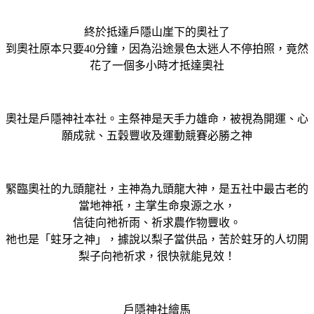
終於抵達戶隱山崖下的奧社了
到奧社原本只要40分鐘，因為沿途景色太迷人不停拍照，竟然
花了一個多小時才抵達奧社
奧社是戶隱神社本社。主祭神是天手力雄命，被視為開運、心
願成就、五穀豐收及運動競賽必勝之神
緊臨奧社的九頭龍社，主神為九頭龍大神，是五社中最古老的
當地神祇，主掌生命泉源之水，
信徒向祂祈雨、祈求農作物豐收。
祂也是「蛀牙之神」，據說以梨子當供品，苦於蛀牙的人切開
梨子向祂祈求，很快就能見效！
戶隱神社繪馬