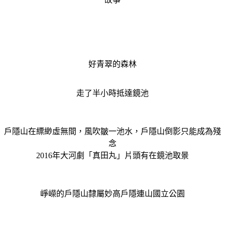
好青翠的森林
走了半小時抵達鏡池
戶隱山在縹緲虛無間，風吹皺一池水，戶隱山倒影只能成為殘
念
2016年大河劇「真田丸」片頭有在鏡池取景
崢嶸的戶隱山隸屬妙高戶隱連山國立公園