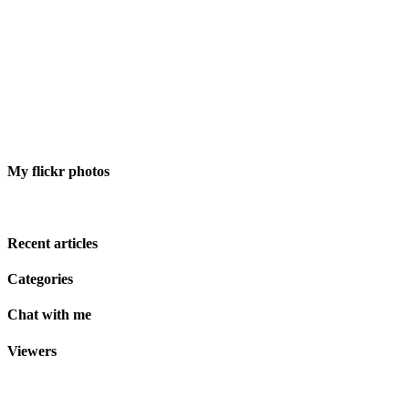
My flickr photos
Recent articles
Categories
Chat with me
Viewers