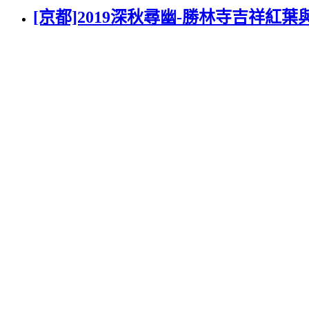
[京都]2019深秋尋幽-勝林寺吉祥紅