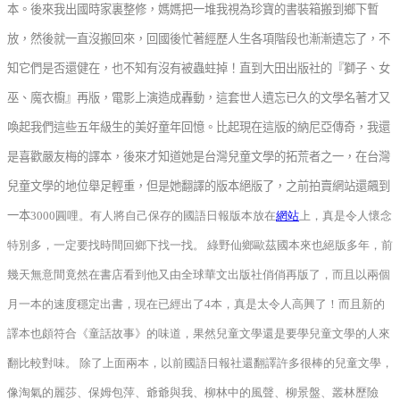
本。後來我出國時家裏整修，
媽
媽
把一堆我視為珍寶的書裝箱搬到鄉下暫
放，然後就一直沒搬回來，回國後忙著經歷人生各項階段也漸漸遺忘了，不
知它們是否還健在，也不知有沒有被蟲蛀掉！直到大田出版社的『獅子、女
巫、魔衣櫥』再版，電影上演造成轟動，這套世人遺忘已久的文學名著才又
喚起我們這些五年級生的美好童年回憶。比起現在這版的納尼亞傳奇，我還
是喜歡嚴友梅的譯本，後來才知道她是台灣兒童文學的拓荒者之一，在台灣
兒童文學的地位舉足輕重，但是她翻譯的版本絕版了，之前拍賣網站還飆到
一本
3000圓哩。有人將自己保存的國語日報版本放在
網站
上，真是令人懷念
特別多，一定要找時間回鄉下找一找。 綠野仙鄉歐茲國本來也絕版多年，前
幾天無意間竟然在書店看到他又由全球華文出版社俏俏再版了，而且以兩個
月一本的速度穩定出書，現在已經出了4本，真是太令人高興了！而且新的
譯本也頗符合《童話故事》的味道，果然兒童文學還是要學兒童文學的人來
翻比較對味。 除了上面兩本，以前國語日報社還翻譯許多很棒的兒童文學，
像淘氣的麗莎、保姆包萍、爺爺與我、柳林中的風聲、柳景盤、叢林歷險