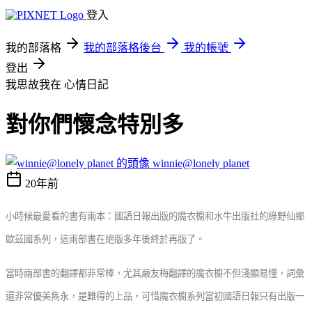
登入
我的部落格
我的部落格後台
我的帳號
登出
我思故我在
心情日記
對你們懷念特別多
winnie@lonely planet
20年前
小時候最愛看的書有兩本：國語日報出版的魔衣櫥和水牛出版社的綠野仙鄉
歐茲國系列，這兩部書在絕版多年後終於再版了。
當時兩部書的翻譯都非常棒，尤其嚴友梅翻譯的魔衣櫥不但淺顯易懂，詞彙
還非常優美雋永，是難得的上品，可惜魔衣櫥系列當初國語日報只有出版一