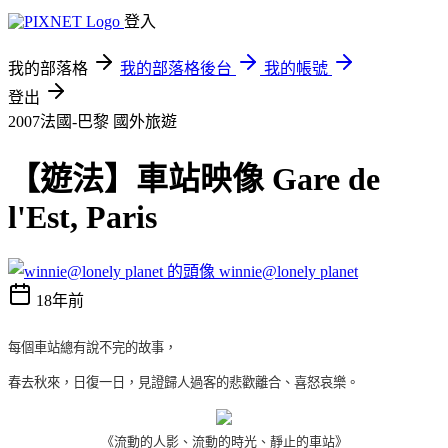
登入
我的部落格
我的部落格後台
我的帳號
登出
2007法國-巴黎
國外旅遊
【遊法】車站映像 Gare de
l'Est, Paris
winnie@lonely planet
18年前
每個車站總有說不完的故事，
春去秋來，
日復一日，
見證歸人過客的悲歡離合、喜怒哀樂。
《流動的人影、流動的時光
、靜止的車站
》