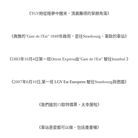
《TGV剛從睡夢中醒來，清晨難得
的
寧靜角落》
《典雅的"Gare de l'Est"
1849年啟用，
是往Strasbourg、東歐的車站》
《
1883年10月4日第一班Orient Express由
"Gare de l'Est" 駛往
Istanbul
》
《
2007年6月10日
,
第一班
LGV Est Europeen
駛往
Strasbourg
與德國》
《
我們搶到15歐特價票，太幸運啦》
《
車站甚麼都可以做，包括畫畫囉》