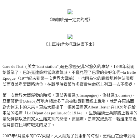
《
喝咖啡是一定要的啦》
《
上車後趕快把車站畫下來》
Gare de l'Est
(
英文
"East station"
)
是巴黎歷史非常悠久的車站，
1849
年就開
始營業了，巴洛克建築相當典雅氣派，不僅見證了巴黎的美好年代--
la Belle
Epoque
（
19
世紀末到第一次世界大戰前），也因為它的路線都駛往法國東
部而身兼重要戰略地位，在戰爭時看著許多寶貴生命搭上列車一去不復返。
第一次世界大戰爆發的時候，東部香檳區
(Champagne)
、洛林區
(Lorraine)
、
亞爾薩斯省
(Alsace)
等地有相當多子弟被動員到西線上戰場，就是在東站面
對命運未卜的未來。車站大廳掛了一幅美國畫家
Albert Herter
在
1926
年送給
車站的名畫「
Le Départ des poilus, août 1914
」，生動描繪士兵即將上戰場的
驚恐神情以及與家人生離死別的悲悽，這幅畫，是畫家紀念在一戰結束前幾
個月卻在比利時戰死的兒子。
2007
年
6
月通車的
TGV
東線，大大縮短了到東部的時間，更藉由它延伸到南