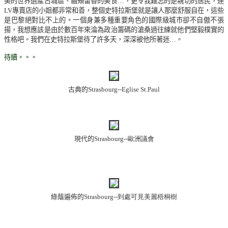
美的世界遺產古城區、齒頰留香的美食
…
，更令我難忘的是親
切的居民，連
LV
專賣店的小姐都非常和善，整個史特拉斯堡就是讓人那麼舒服自在，這些
是巴
黎絕對比不上的。一個身兼多種重要角色的國際級城市卻不自傲不張
揚，我想應該是由於數百年來淪為政治籌碼的滄桑過往練就他們堅毅樸實的
性格吧。我們在史特拉斯堡待了許多天，深深被他所著迷
…
。
待續。。。
古典的
Strasbourg
--
Eglise St.Paul
現代的
Strasbourg--歐洲議會
綠蔭遍佈的
Strasbourg--到處可見美麗梧桐樹