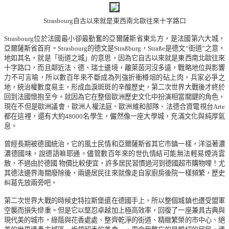
Strasbourg
自古以來就是東西南北歐往來十字路口
Strasbourg
位於法國最小卻最勤奮的亞爾薩斯省東北方，是法國第六大城，
亞爾薩斯省首府。
Strasbourg
的德文是
Straßburg
，
Straße
是德文
“
街道
”
之意，
地如其名，就是「街道之城」的意思，因為它自古以來就是東西南北歐往來
十字路口，而且鄰近法、德、瑞士邊境，離萊茵河沒多遠，戰略地位與影響
力不可言喻，所以數百年來不斷成為列強折衝樽俎的砧上肉，兵家必爭之
地，統治權數度易主，形成血淚斑斑的辛酸歷史，第二次世界大戰後才終於
回到法國懷抱至今。就因為它在整個歐洲歷史文化中扮演相當關鍵的角色，
現在不但是歐洲議會、歐洲人權法庭、歐洲維和部隊、法德合資電視台
Arte
都在這裡，還有大約
48000
名學生，儼然像一座大學城，充滿文化與純厚氣
息。
曾
經長期被德國統治，它的風土民情和亞爾薩斯省其它市鎮一樣，洋溢著濃
濃德國味，說德語嘛耶通。儘管數百年來的世仇情結可能無法輕易煙消雲
散，不過由於德國
物價比較便宜，許多居民習慣過河到德國超市購物哩！尤
其德法邊界海關廢除後，兩邊居民往來就像走自家廚房後院一樣頻繁，歷史
糾葛先放兩旁吧。
第二次世界大戰的時候史特拉斯堡還在德國手上，所以整個城鎮也遭受盟軍
空襲而損失慘重。但是它以堅忍卓越加上極高效率，回復了一座兼具古典與
現代美的城市，綠蔭與花香處處、整齊乾淨的街道、精緻繁榮的市中心、絕