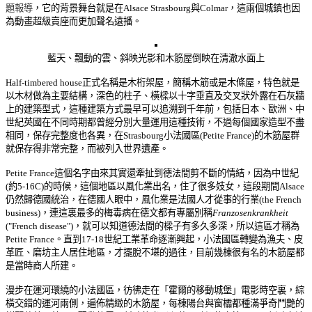
題報導
，它的背景舞台就是在Alsace Strasbourg與Colmar，這兩個城鎮也因
為動畫超級賣座而更加聲名遠播。
藍天、飄動的雲、斜映光影和木筋屋倒映在清澈水面上
Half-timbered house正式名稱是木桁架屋，簡稱木筋或是木條屋，特色就是
以木材做為主要結構，深色的柱子、橫樑以十字垂直及交叉狀外露在石灰牆
上的建築型式，這種建築方式最早可以追溯到千年前，包括日本、歐洲、中
世紀英國在不同時期都曾經分別大量運用這種技術，不過每個國家造型不盡
相同，保存完整度也各異，在Strasbourg小法國區(Petite France)的木筋屋群
就保存得非常完整，而被列入世界遺產。
Petite France這個名字由來其實還牽扯到德法間剪不斷的情結，因為中世紀
(約5-16C)的時候，這個地區以風化業出名，住了很多妓女，這段期間Alsace
仍然歸德國統治，在德國人眼中，風化業是法國人才從事的行業(the French
business)，連這裏最多的梅毒病在德文都有專屬別稱
Franzosenkrankheit
("French disease")，就可以知道德法間的樑子有多久多深，所以這區才稱為
Petite France。直到17-18世紀工業革命逐漸興起，小法國區轉變為漁夫、皮
革匠、磨坊主人居住地區，才擺脫不堪的過往，目前幾棟很有名的木筋屋都
是當時商人所建。
漫步在運河環繞的小法國區，彷彿走在「霍爾的移動城堡」電影
時空
裏，綜
橫交錯的運河兩側，遍佈精緻的木筋屋，每棟陽台與窗櫺都種滿爭奇鬥艷的