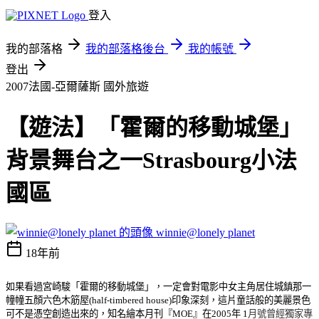
登入
我的部落格
我的部落格後台
我的帳號
登出
2007法國-亞爾薩斯
國外旅遊
【遊法】「霍爾的移動城堡」
背景舞台之一Strasbourg小法
國區
winnie@lonely planet
18年前
如果看過宮崎駿「霍爾的移動城堡」，一定會對電影中女主角居住城鎮那一
幢幢五顏六色木筋屋(half-timbered house)印象深刻，這片童話般的美麗景色
可不是憑空創造出來的，知名繪本月刊『MOE』在2005年 1
月號曾經獨家專