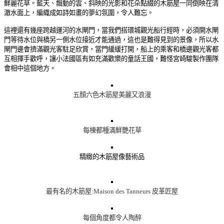
鮮麗花草。藍天、飄動的雲、斜映的光影和花朵點綴的木筋屋一同倒映在清
澈水面上，編織成如詩如畫的夢幻氛圍，令人難忘。
這裡還有幾座跨越運河的
水閘門
，當我們搭環城觀光船行經時，必須開水閘
門等待水位與橋另一側水位接近才能通過，這也是難得見到的景像，所以
水
閘門
邊會擠滿觀光客駐足欣賞，當
門
緩緩打開，船上的乘客和橋邊觀光客都
互相揮手歡呼，讓小法國區有如充滿歡樂的童話王國，難怪宮崎駿製作團隊
會相中這個地方。
五顏六色木筋屋
美麗又浪漫
每棟都種滿鮮艷花草
精緻的木筋屋像藝術品
最有名的木筋屋
:
Maison des Tanneurs 皮革匠屋
每個角度都令人陶醉