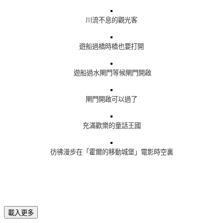
川流不息的觀光客
遊船過橋時橋也要打開
遊船過水閘門等候
閘門開啟
閘門開啟可以過了
充滿歡樂的童話王國
彷彿漫步在「霍爾的移動城堡」電影時空裏
載入更多