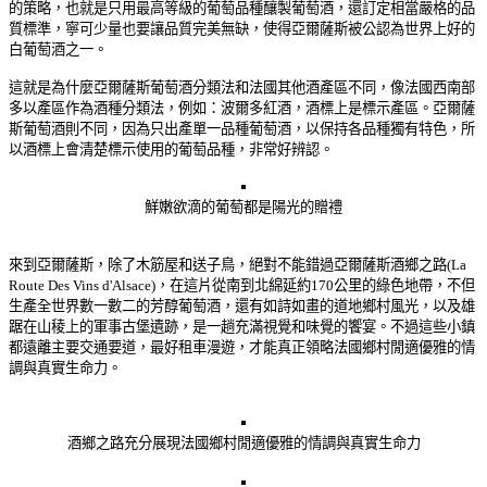
的策略，也就是只用最高等級的葡萄品種釀製葡萄酒，還訂定相當嚴格的品
質標準，寧可少量也要讓品質完美無缺，使得亞爾薩斯被公認為世界上好的
白葡萄酒之一。
這就是為什麼亞爾薩斯
葡萄
酒分類法和法國其他酒產區不同，
像法國西南部
多以產區作為酒種分類法，例如：波爾多紅酒，酒標上是標示產區。
亞爾薩
斯葡萄酒則不同，因為只出產單一品種葡萄酒，以保持各品種獨有特色，所
以酒標上會清楚標示使用的葡萄品種，非常好辨認。
鮮嫩欲滴的葡萄都是陽光的贈禮
來到亞爾薩斯，除了木筋屋和送子鳥，絕對不能錯過亞爾薩斯酒鄉之路(La
Route Des Vins d'Alsace)，在這片從南到北綿延約170公里的綠色地帶，不但
生產全世界數一數二的芳醇葡萄酒，還有如詩如畫的道地鄉村風光，以及雄
踞在山稜上的軍事古堡遺跡，是一趟充滿視覺和味覺的饗宴。不過這些小鎮
都遠離主要交通要道，最好租車漫遊，才能真正領略法國鄉村閒適優雅的情
調與真實生命力。
酒鄉之路充分展現法國鄉村閒適優雅的情調與真實生命力