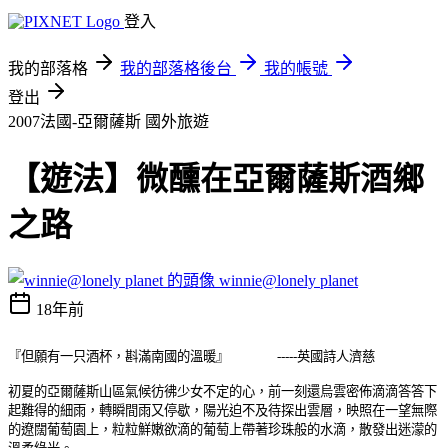
登入
我的部落格
我的部落格後台
我的帳號
登出
2007法國-亞爾薩斯
國外旅遊
【遊法】微醺在亞爾薩斯酒鄉
之路
winnie@lonely planet
18年前
『但願有一只酒杯，斟滿南國的溫暖』 -----英國詩人濟慈
初夏的亞爾薩斯山區氣候彷彿少女不定的心，前一刻還烏雲密佈滴滴答答下
起難得的細雨，轉瞬間雨又停歇，陽光迫不及待探出雲層，映照在一望無際
的遼闊葡萄園上，粒粒鮮嫩欲滴的葡萄上帶著珍珠般的水滴，散發出迷濛的