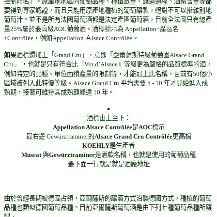
控制命名」。原產地地區的葡萄品種、種植數量、釀造過程、酒精含量等都
要得到專家認證，而且只能用原產地種植的葡萄釀製，絕對不可以摻雜別地
葡萄汁。並不是所有法國葡萄酒都是法定產區葡萄酒，目前全法國只有總產
量25%屬於最高級AOC葡萄酒。酒標標示為 Appellation+產區名
+Contrôlée，例如Appellation Ａlsace Contrôlée。
如
果酒標還加上「
Grand Cru
」，意即「亞爾薩斯特級葡萄園
Alsace Grand
Cru」
，也就是只有符合比『
Vin d
’
Alsace
』等級更為嚴格的品質標準的酒，
例如特定的品種、單位面積產量的限制等，才能冠上此名稱，目前有
50
個小
區域被列入此特優等級。
Alsace Grand Cru
平均需要
5 - 10
年才開始進入成
熟期，
接著可維持其成熟巔峰達
10
年。
酒標由上至下：
Appellation Alsace Contrôlée
是
AOC
標示
最右邊 Gewürztraminer的
Alsace Grand Cru
Contrôlée
更高檔
KOEHLY
是生產者
Muscat
與
Gewürztraminer
是酒款名稱，也就是使用的葡萄品種
最下面一行就是就是酒廠地址
由
於曾經長期被德國占領，亞爾薩斯的釀酒方式沿襲德國方式，種植的葡萄
品種也類似德國葡萄品種。目前亞爾薩斯葡萄酒是由下列七種葡萄品種所釀
製﹕