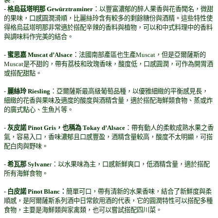
-
格烏茲塔明那 Gewürztraminer
：以豐富濃郁的醉人果香與花香聞名，微甜
的果味，口感圓潤滑順，比麗絲玲含有較多的剩餘糖份與酒精。這些特性使
得格烏茲塔明那非常適於搭配辛辣的香料與植物，可以和中式料理中的香料
與調味料作完美的結合。
- 蜜思嘉 Muscat d’Alsace
：法國南部產區也生產Muscat，但是亞爾薩斯的
Muscat是不甜的，帶有荔枝和玫瑰香味，酸度低，口感圓潤，可作為開胃酒
或搭配甜點。
-
麗絲玲 Riesling
：亞爾薩斯最高級葡萄品種，以優雅細緻的平衡感見長，
細緻的花香與果味及適度的酸度與酒精含量，適於搭配海鮮類食物、蒸或炸
的廣式點心、生魚片等。
-
灰皮諾 Pinot Gris，也稱為 Tokay d’Alsace
：帶有動人的柔軟成熟水果之香
氣，容易入口，香味濃郁且口感豐盈，酒精含量較高，酸度不太明顯，可搭
配白肉與野味。
-
希瓦那 Sylvane
r：以水果味為主，口感新鮮爽口，低酒精含量，適於搭配
所有海鮮食物。
- 白皮諾 Pinot Blanc：
簡單可口，帶有清新的水果香味，結合了新鮮度與柔
順感，是阿爾薩斯系列酒中日常飲用酒的代表，它的圓潤特性可以搭配多種
食物，主要是海鮮類與家禽類，也可以嘗試搭配四川菜。