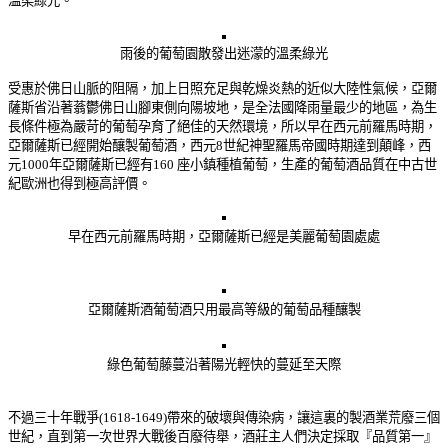
溫柔綠光。
雨後的葡萄園散發
出迷濛的溫柔綠光
受惠於佛日山脈的阻隔，加上日照充足與乾燥炎熱的近似大陸性氣候，亞爾
薩斯省沿著蓊鬱佛日山腳東側向陽坡地，是全法國降雨量最少的地區，為生
長條件極為嚴苛的葡萄孕育了絕佳的天然環境，所以早在西元前羅馬時期，
亞爾薩斯已經開始釀製葡萄酒，西元8世紀神聖羅馬帝國時期達到顛峰，西
元1000年亞爾薩斯已經有160 座小鎮種植葡萄，生產的葡萄酒品質在中古世
紀歐洲也得到極高評價。
早在西元前羅馬時期，亞爾薩斯已經是美麗葡萄園處處
亞爾薩斯酒
葡萄酒
只用最高等級的葡萄品種釀製
綠色葡萄藤蔓沿著陽光輕快的蔓延至天際
不過三十年戰爭(1618-1649)帶來的破壞與傳染病，讓這裏的製酒業荒廢三個
世紀，直到第一次世界大戰後百廢待舉，酒莊主人們決定採取『品質第一』