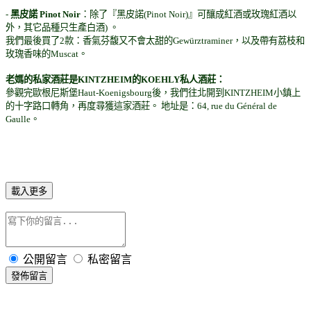
-
黑皮諾 Pinot Noir
：除了『黑皮諾(Pinot Noir)』可釀成紅酒或玫瑰紅酒以
外，其它品種只生產白酒) 。
我們最後買了2款：香氣芬馥又不會太甜的Gewürztraminer，以及帶有荔枝和
玫瑰香味的Muscat。
老媽的私家酒莊是
KINTZHEIM的
KOEHLY私人酒莊：
參觀完歐根尼斯堡Haut-Koenigsbourg後，我們往北開到KINTZHEIM小鎮上
的十字路口轉角，再度尋獲這家酒莊。 地址是：64, rue du Général de
Gaulle。
載入更多
公開留言
私密留言
發佈留言