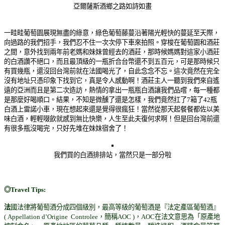
亞爾薩斯酒鄉之路如詩如畫
一畦畦葡萄園展現無盡的綠意，
綠色葡萄藤蔓沿著陽光輕快的蔓延至天際，
向過路的我們招手，我們忍不住一次次停下車來拍照。
穿梭在葡萄園和酒莊
之間，意外找到兩年前老媽和妹妹曾經去的酒莊，那時候媽媽對這家小酒莊
的白酒讚不絕口，而且最頂級的一瓶折合台幣還不到五百元，可是那時候只
有買幾瓶，還沒回台灣前就在法國喝光了，自此念念不忘。這次竟然在完全
沒有地址只憑印象下找到它，真是令人感動啊！酒莊主人一聽到我們來自遙
遠的亞洲而且是第二次造訪，熱情的拿出一瓶瓶白酒讓我們品嚐，每一種都
是那麼好喝順口。結果，不知是微醺了還是怎樣，我們竟然扛了7箱了42瓶
白酒上雷諾小車，現在想起來還是覺得很瘋狂！當然從那天起餐餐都佐以美
味白酒，輕輕啜飲就感到無比快樂，人生至此夫復何求啊！但是回台灣前還
有很多瓶沒喝完，只好先堆在妹妹宿舍了！
我們買的白酒排排站，當然只是一部分啦
◎Travel Tips:
法
國法律將葡萄酒分成四個級別，最高等級的葡萄酒是『法定產區葡萄酒』
( Appellation d’Origine Controlee，簡稱AOC )，AOC在法文意思為「原產地