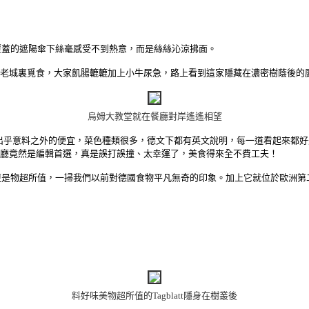
覆蓋的遮陽傘下絲毫感受不到熱意，而是絲絲沁涼拂面。
，準備到老城裏覓食，大家飢腸轆轆加上小牛尿急，路上看到這家隱藏在濃密樹蔭
烏姆大教堂就在餐廳對岸遙遙相望
格出乎意料之外的便宜，菜色種類很多，德文下都有英文說明，每一道看起來都
廳竟然是編輯首選，真是誤打誤撞、太幸運了，美食得來全不費工夫！
更是物超所值，一掃我們以前對德國食物平凡無奇的印象。加上它就位於歐洲第
料好味美物超所值的
Tagblatt隱身在樹叢後