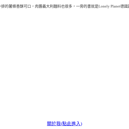
牛排的薯條香酥可口，肉醬義大利麵料也很多，一旁的書就是
Lonely Planet德
關於我(點此進入)