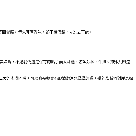
後的庭園餐廳，傳來陣陣香味，顧不得價錢，先進去再說。
好美味啊，不過我們還是保守的點了義大利麵、鮪魚沙拉、牛排、炸雞共四道
二大河多瑙河畔，可以俯視藍寶石般清澈河水潺潺流過，還能欣賞河對岸烏姆