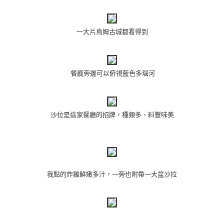
一大片烏姆古城都看得到
餐廳
旁邊
可以俯視
藍色多瑙河
沙拉是這家餐廳的招牌，種類多、料豐味美
我點的炸雞鮮嫩多汁，一旁也附帶一大盆沙拉