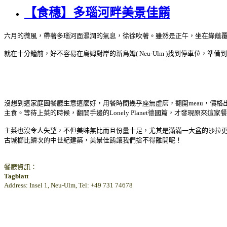
【食穗】多瑙河畔美景佳餚
六月的微風，帶著多瑙河面濕潤的氣息，徐徐吹著。雖然是正午，坐在綠蔭
就在十分鐘前，好不容易在烏姆對岸的新烏姆( Neu-Ulm )找到停車位
沒想到這家庭園餐廳生意這麼好，用餐時間幾乎座無虛席，翻開meau，價
主食。等待上菜的時候，翻開手邊的Lonely Planet
德國篇
，才發現原來這家餐
主菜也沒令人失望，不但美味無比而且份量十足，尤其是滿滿一大盆的沙拉
古城櫛比鱗次的中世紀建築，美景佳餚讓我們捨不得離開呢！
餐廳資訊：
Tagblatt
Address: Insel 1, Neu-Ulm, Tel: +49 731 74678