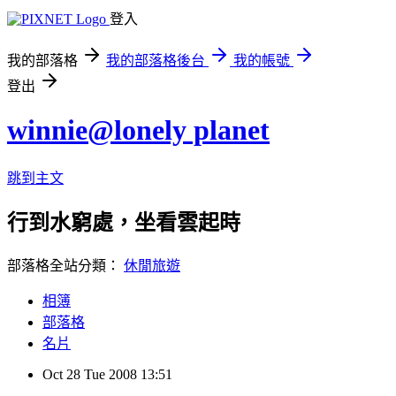
登入
我的部落格
我的部落格後台
我的帳號
登出
winnie@lonely planet
跳到主文
行到水窮處，坐看雲起時
部落格全站分類：
休閒旅遊
相簿
部落格
名片
Oct
28
Tue
2008
13:51