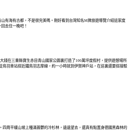
有山有海有古都，不是很完美嗎。剛好看到台灣知名M牌旅遊導覽介紹這家度
一回去住一晚吧！
大錢在三重縣寶生赤目青山國家公園裏打造了100萬坪度假村，提供遊憩場所
從鳥羽車站搭近鐵鳥羽志摩線，約一小時就到伊賀神戶站，在這裏還要搭接駁
。四周平緩山坡上種滿蓊鬱的冷杉林，遠遠望去，還真有點置身德國黑森林的