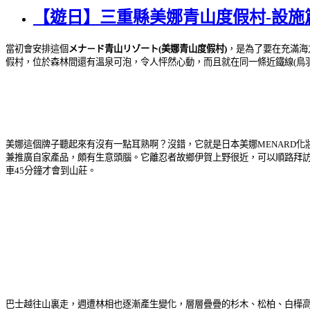
【遊日】三重縣美娜青山度假村-設施
當初會安排這個
メナ－ド青山リゾート(美娜青山度假村)
，是為了要在充滿海
假村，位於森林間還有溫泉可泡，令人怦然心動，而且就在同一條近鐵線(鳥
美娜這個牌子聽起來有沒有一點耳熟啊？沒錯，它就是日本美娜MENARD
兼推廣自家產品，頗有生意頭腦。它離忍者故鄉伊賀上野很近，可以順路拜
車45分鐘才會到山莊。
巴士越往山裏走，週遭林相也逐漸產生變化，層層疊疊的杉木、松柏、白樺