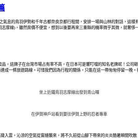
篇
之氣息的鳥羽伊勢和千年古都奈良京都行程間，安排一場與山林的對話，這樣
羽志摩線)，雖然房價不便宜，想到以後要再來三重縣的機率微乎其微，就奢侈
化妝品，這牌子在台灣市場占有率不高，在日本可是響叮噹的知名老牌呢！公司砸
訪連成一條旅遊路線。可惜我們因為行程的關係，只能在這一帶匆匆停留一晚。
坐上
近鐵鳥羽志摩線出發到青山囉
在伊賀神戶站看到要往伊賀上野的忍者專車
高聳入雲，沁涼的空氣從窗縫襲來，將不久前從山腳下帶來的炎炎酷暑瞬間吹散