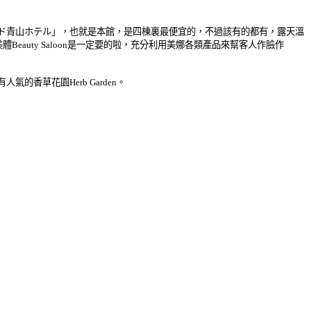
ド青山ホテル」，也就是本館，是四棟裏最便宜的，不過該有的都有，露天溫
auty Saloon是一定要的啦，充分利用美娜各類產品來幫客人作臉作
草花園Herb Garden。