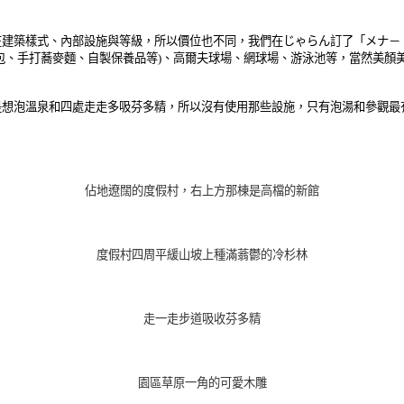
在建築樣式、內部設施與等級，所以價位也不同，我們在じゃらん訂了「メナ－
手打蕎麥麵、自製保養品等)、高爾夫球場、網球場、游泳池等，當然美顏美體Be
溫泉和四處走走多吸芬多精，所以沒有使用那些設施，只有泡湯和參觀最有人氣的香
佔地遼闊的度假村，右上方那棟是高檔的新館
度假村四周平緩山坡上種滿蓊鬱的冷杉林
走一走步道吸收芬多精
園區草原一角的可愛木雕