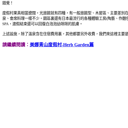
錯覺！
度假村果真相當遼闊，光旅館就有四種，有一般旅館型、木屋區
、
主要差別
泉、會席料理一樣不少。園區裏還有日本最流行的各種體驗工房(陶藝、作麵包、
SPA，渡假結束還可以回復白泡泡幼咪咪的肌膚。
上述設施，除了溫泉含在住宿費用裏，其他都要另外收費，我們來這裡主要是想泡
請繼續閱讀：
美娜青山度假村-Herb Garden篇