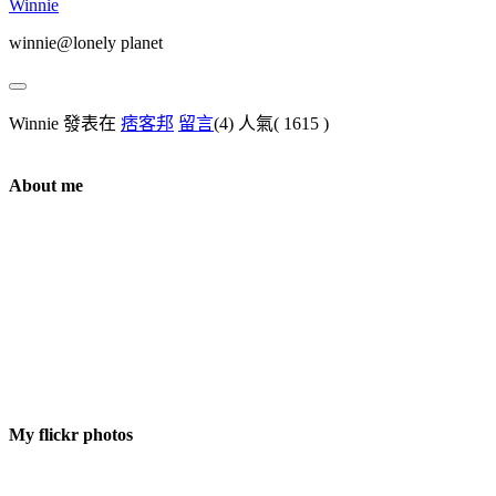
Winnie
winnie@lonely planet
Winnie 發表在
痞客邦
留言
(4)
人氣(
1615
)
About me
My flickr photos