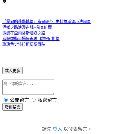
章
「霍爾的移動城堡」背景舞台─史特拉斯堡小法國區
酒鄉之路浪漫古城─希克維爾
微醺在亞爾薩斯酒鄉之路
宮崎駿動畫場景再現─歐根尼斯堡
玫瑰色史特拉斯堡聖母院
載入更多
公開留言
私密留言
發佈留言
請先
登入
以發表留言。