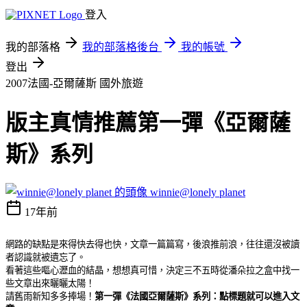
登入
我的部落格
我的部落格後台
我的帳號
登出
2007法國-亞爾薩斯
國外旅遊
版主真情推薦第一彈《亞爾薩
斯》系列
winnie@lonely planet
17年前
網路的缺點是來得快去得也快，文章一篇篇寫，後浪推前浪，往往還沒被讀
者認識就被遺忘了。
看著這些嘔心瀝血的結晶，想想真可惜，決定三不五時從潘朵拉之盒中找一
些文章出來曬曬太陽！
請舊雨新知多多捧場！
第一彈《法國亞爾薩斯》系列：點標題就可以進入文