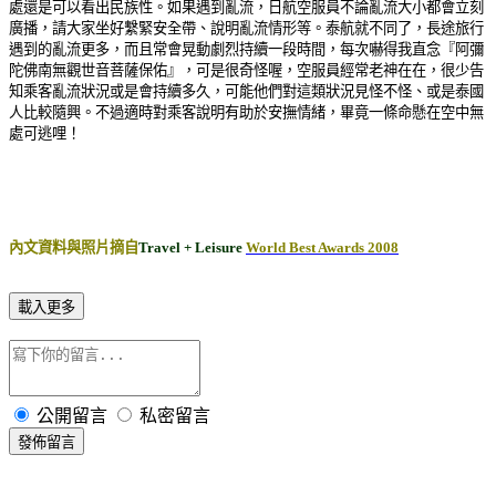
處還是可以看出民族性。如果遇到亂流，日航空服員不論亂流大小都會立刻
廣播，請大家坐好繫緊安全帶、說明亂流情形等。泰航就不同了，長途旅行
遇到的亂流更多，而且常會晃動劇烈持續一段時間，每次嚇得我直念『阿彌
陀佛南無觀世音菩薩保佑』，可是很奇怪喔，空服員經常老神在在，很少告
知乘客亂流狀況或是會持續多久，可能他們對這類狀況見怪不怪、或是泰國
人比較隨興。不過適時對乘客說明有助於安撫情緒，畢竟一條命懸在空中無
處可逃哩！
內文資料與照片摘自
Travel + Leisure
World Best Awards 2008
載入更多
公開留言
私密留言
發佈留言