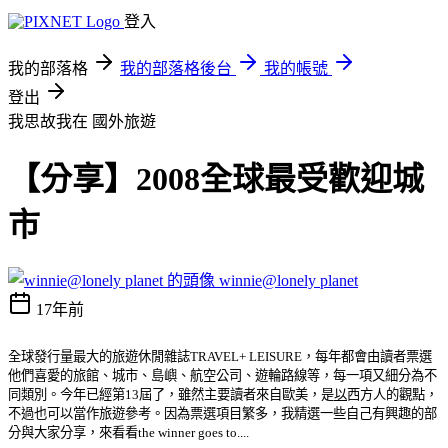
登入
我的部落格
我的部落格後台
我的帳號
登出
我思故我在
國外旅遊
【分享】2008全球最受歡迎城
市
winnie@lonely planet
17年前
全球發行量最大的旅遊休閒雜誌TRAVEL+ LEISURE，每年都會由讀者票選
他們喜愛的旅館、城市、島嶼、航空公司、遊輪路線等，每一項又細分為不
同類別。今年已經第13屆了，雖然主要讀者來自歐美
，是
以
西方人的觀點
，
不過
也可以當作旅遊參考。因為票選項目繁多，我精選一些自己有興趣的部
分與大家分享，來看看the winner goes to....