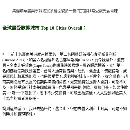
集燦爛華麗與寧靜踏實多種面貌於一身的京都非常受觀光客青睞
全球最受歡迎城市 Top 10 Cities Overall：
哇！ 前十名裏南美洲就占掉兩名，第二名阿根廷首都布宜諾斯艾利斯
(Buenos Aires)，和第六名秘魯知名古都庫斯科(Cuzco)，真令我意外，還有
第三名南非好望角(Cape Town)也讓我跌破眼鏡。曼谷躍居榜首，去年第一
名的佛羅倫斯跌到第五，台灣人通常對雪梨、紐約、舊金山、佛羅倫斯、或
是羅馬比較耳熟能詳，也是很受背 包客歡迎的城市。相對的，從台灣跑一趟
南美洲必須有長長的假期與滿滿的荷包，光交通費就是驚人開銷，可望不可
及，無怪乎旅行社南美團成員清一色幾乎都是退 休歐吉桑歐巴桑。如果住歐
美，“咻”一下就到了，省下不少交通費，可能因為這樣，大大受到以歐美人
士為主的讀者青睞吧。
說到這些城市，我只去過紐約、舊金山，很想去義大利和土耳其，可是不知
何時才能實現夢想。