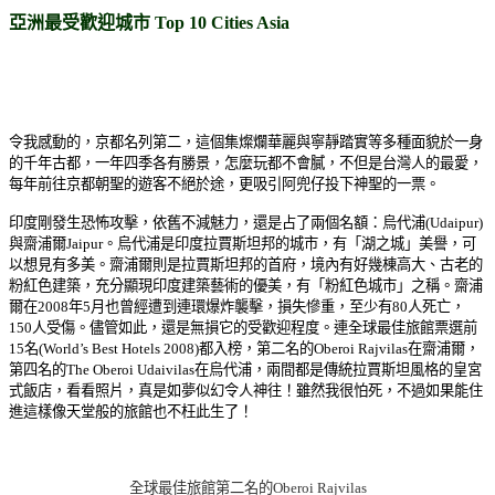
亞洲最受歡迎城市 Top 10 Cities Asia
令我感動的，京都名列第二，這個集燦爛華麗與寧靜踏實等多種面貌於一身
的千年古都，一年四季各有勝景，怎麼玩都不會膩，不但是台灣人的最愛，
每年前往京都朝聖的遊客不絕於途，更吸引阿兜仔投下神聖的一票。
印度剛發生恐怖攻擊，依舊不減魅力，還是占了兩個名額：烏代浦(Udaipur)
與齋浦爾Jaipur。烏代浦是印度拉賈斯坦邦的城市，有「湖之城」美譽，可
以想見有多美。齋浦爾則是拉賈斯坦邦的首府，境內有好幾棟高大、古老的
粉紅色建築，充分顯現印度建築藝術的優美，有「粉紅色城市」之稱。
齋浦
爾在2008年5月也曾經遭到連環爆炸襲擊，損失慘重，至少有80人死亡，
150人受傷。
儘管如此，還是無損它的受歡迎程度。連全球最佳旅館票選前
15名(World’s Best Hotels 2008)都入榜，第二名的Oberoi Rajvilas在齋浦爾，
第四名的The Oberoi Udaivilas在烏代浦，
兩間都是傳統拉賈斯坦風格的皇宮
式飯店，看看照片，真是如夢似幻令人神往！雖然我很怕死，不過如果能住
進這樣像天堂般的旅館也不枉此生了！
全球最佳旅館第二名的Oberoi Rajvilas