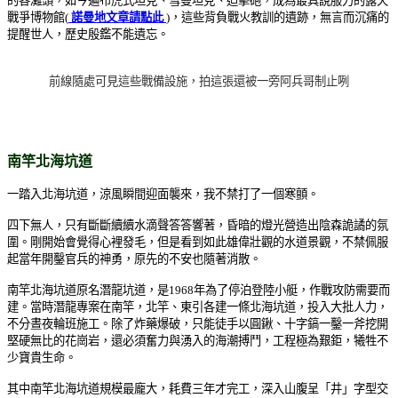
的各灘頭，如今遍布虎式坦克、雪曼坦克、迫擊砲，成為最具說服力的露天
戰爭博物館(
諾曼地文章請點此
)，這些背負戰火教訓的遺跡，無言而沉痛的
提醒世人，歷史殷鑑不能遺忘。
前線隨處可見這些戰備設施，拍這張還被一旁阿兵哥制止咧
南竿北海坑道
一踏入北海坑道，涼風瞬間迎面襲來，我不禁打了一個寒顫。
四下無人，只有斷斷續續水滴聲答答響著，昏暗的燈光營造出陰森詭譎的氛
圍。剛開始會覺得心裡發毛，但是看到如此雄偉壯觀的水道景觀，不禁佩服
起當年開鑿官兵的神勇，原先的不安也隨著消散。
南竿北海坑道原名潛龍坑道，是1968年為了停泊登陸小艇，作戰攻防需要而
建。當時潛龍專案在南竿，北竿、東引各建一條北海坑道，投入大批人力，
不分晝夜輪班施工。除了炸藥爆破，只能徒手以圓鍬、十字鎬一鑿一斧挖開
堅硬無比的花崗岩，還必須奮力與湧入的海潮搏鬥，工程極為艱鉅，犧牲不
少寶貴生命。
其中南竿北海坑道規模最龐大，耗費三年才完工，深入山腹呈「井」字型交