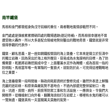
南竿鐵堡
馬祖和金門都曾經身負戊守前線的重任，兩者戰地風情卻截然不同。
金門處處是彈痕累累煙硝四處的戰場遺跡(遊記待補)，而馬祖很幸運地不曾
遭受砲火轟炸，所以大多是配合險峻地勢刻鑿出的戰地奇景，鐵堡就是非常
值得參觀的代表作。
鐵堡，顧名思義，是一座如鋼鐵般堅固的海上堡壘。它本來是聳立於狂濤中
的獨立岩礁，因為突出於海上格外醒目，容易成為水鬼摸哨的目標，為了防
備需要，乾脆將岩礁挖掘成中空，上面覆蓋水泥作為掩體，成為首屈一指的
防哨點。馬祖當年唯一有軍階的一隻狼犬，就駐防於此。可見得這裡戰略地
位之重要。
海上堡壘廢棄一段時間後，縣政府耗鉅資終於整修完成。雖然外表塗上鮮豔
亮麗的迷彩綠，和原來森嚴氣勢不甚吻合，不過內部還完整保留射口、砲
台、坑道、房間、廁所、廚房等防禦工事和生活設施，一應俱全，令我們大
開眼界。從機槍射口向外看，翻騰海浪拍打在岩壁上，哪裡有水鬼的確可以
一覽無遺，鐵堡真有一夫當關萬夫莫敵的氣勢。