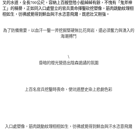
叉的水道，全長700公尺，容納上百艘登陸小艇綽綽有餘，不愧有「鬼斧神
工」的稱譽，正如同入口處豎立的官兵賣命揮鑿砍挖塑像，筋肉跳動紋理栩
栩如生，彷彿感覺得到鮮血與汗水恣意飛濺，既悲壯又剛強。
為了防備需要，以血汗
一鑿一斧
挖掘堅硬無比花崗岩，還必須奮力與湧入的
海潮搏鬥
\
昏暗的燈光營造出陰森詭譎的氛圍
上百名官兵挖鑿時喪命，使坑道歷史染上悲劇色彩
入口處塑像，筋肉跳動紋理栩栩如生，彷彿感覺得到鮮血與汗水恣意飛濺