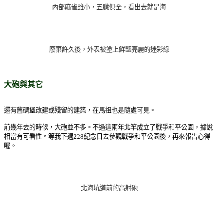
內部麻雀雖小，五臟俱全，看出去就是海
廢棄許久後，外表被塗上鮮豔亮麗的迷彩綠
大砲與其它
還有舊碉堡改建或殘留的建築，在馬祖也是隨處可見。
前幾年去的時候，大砲並不多。不過這兩年北竿成立了戰爭和平公園，據說
相當有可看性。等我下週228紀念日去參觀戰爭和平公園後，再來報告心得
喔。
北海坑道前的高射砲