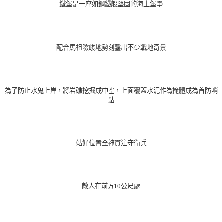
鐵堡是一座如鋼鐵般堅固的海上堡壘
配合馬祖險峻地勢刻鑿出不少戰地奇景
為了防止水鬼上岸，將岩礁挖掘成中空，上面覆蓋水泥作為掩體成為首防哨
點
站好位置全神貫注守衛兵
敵人在前方10公尺處