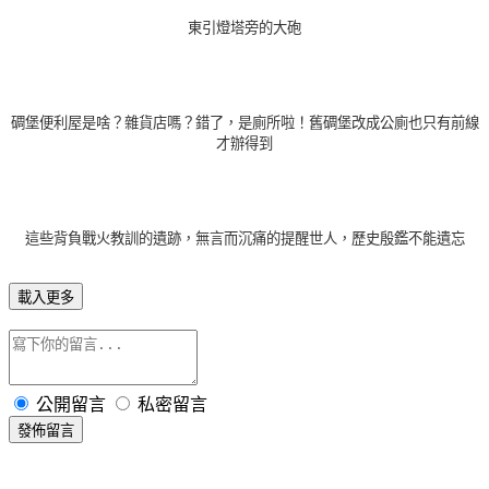
東引燈塔旁的大砲
碉堡便利屋是啥？雜貨店嗎？錯了，是廁所啦！舊
碉堡
改成公廁也只有前線
才辦得到
這些背負戰火教訓的遺跡，無言而沉痛的提醒世人，歷史殷鑑不能遺忘
載入更多
公開留言
私密留言
發佈留言