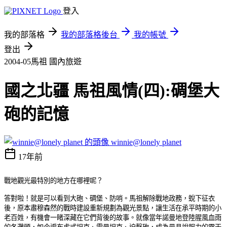
登入
我的部落格
我的部落格後台
我的帳號
登出
2004-05馬祖
國內旅遊
國之北疆 馬祖風情(四):碉堡大
砲的記憶
winnie@lonely planet
17年前
戰地觀光最特別的地方在哪裡呢？
答對啦！就是可以看到大砲、碉堡、防哨。馬祖解除戰地政務，蛻下征衣
後，原本肅穆森然的戰時建設重新規劃為觀光景點，讓生活在承平時期的小
老百姓，有機會一睹深藏在它們背後的故事。就像當年諾曼地登陸腥風血雨