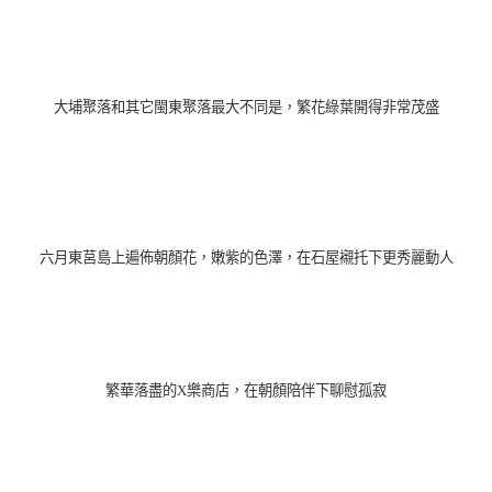
大埔聚落和其它閩東聚落最大不同是，繁花綠葉開得非常茂盛
六月東莒島上遍佈朝顏花，嫩紫的色澤，
在石屋襯托下更秀麗動人
繁華落盡的X樂商店
，在朝顏陪伴下
聊慰孤寂