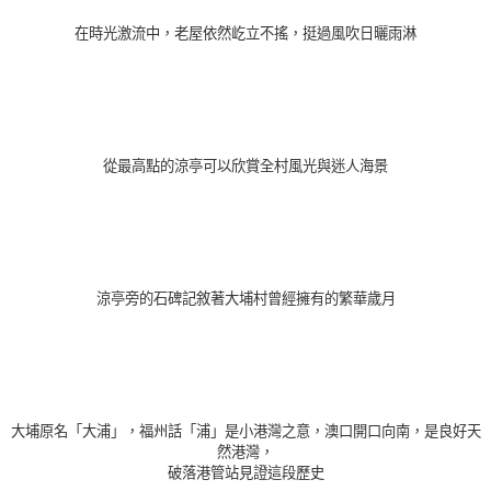
在時光激流中，老屋依然屹立不
搖
，挺過風吹日曬雨淋
從最高點的涼亭可以欣賞全村風光與迷人海景
涼亭旁的石碑記敘著大埔村曾經擁有的繁華歲月
大埔原名「大浦」，福州話「浦」是小港灣之意，澳口開口向南，是良好天
然港灣，
破落港管站見證這段歷史