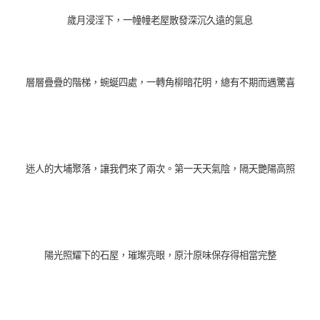
歲月浸淫下，一幢幢老屋散發深沉久遠的氣息
層層疊疊的階梯，蜿蜒四處，一轉角柳暗花明
，
總有不期而遇驚喜
迷人的大埔聚落，讓我們來了兩次。第一天天氣陰，隔天艷陽高照
陽光照耀下的石屋，璀璨亮
眼
，原汁原味保存得相當完整