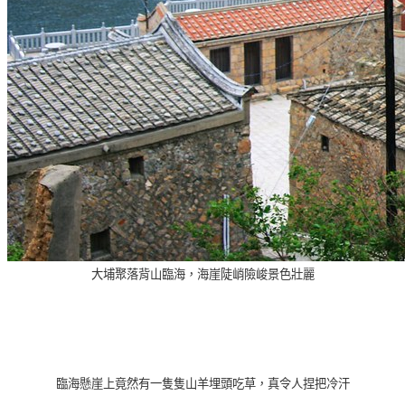
大埔聚落背山臨海，海崖陡峭險峻
景色壯麗
臨海懸崖上竟然有一隻隻山羊埋頭吃草，真令人捏把冷汗