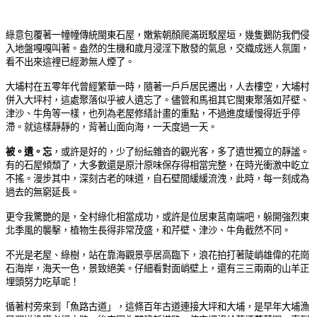
綠意包覆著一幢幢傳統閩東石屋，嫩紫朝顏爬滿斑駁屋垣，幾隻鵝防我們侵
入地盤嘎嘎叫著。盎然的生機和歲月浸淫下散發的氣息，交織成迷人氛圍，
看不出來這裡已經渺無人煙了。
大埔村在五零年代曾經繁華一時，隨著一戶戶居民遷出，人去樓空，大埔村
併入大坪村，這處聚落似乎被人遺忘了。儘管和馬祖其它閩東聚落如芹壁、
津沙、牛角等一樣，也列為老屋修繕計畫的重點，不過進度緩慢得近乎停
滯。就這樣靜靜的，背著山面向海，一天度過一天。
被
。
遺。忘
，
或許是好的，少了紛紜雜沓的觀光客，多了遺世獨立的靜謐。
有的石屋傾頹了，大多數還是原汁原味保存得相當完整，在時光衝激中屹立
不搖。漫步其中，深刻古老的味道，自石壁間緩緩流洩，此時，每一刻成為
過去的無窮延長。
更令我驚艷的是，全村綠化相當成功，或許是位居東莒南端吧，躲開強烈東
北季風的襲擊，植物生長得非常茂盛，和芹壁、津沙、牛角截然不同。
不光是老屋、綠樹，站在靠海觀景亭居高臨下，浪花拍打著陡峭雄偉的花崗
石海岸，海天一色，景致絕美。仔細看對面峭壁上，還有三三兩兩的山羊正
埋頭努力吃草呢！
循著村旁來到「魚路古道」，這條百年古道連接大坪和大埔，是早年大埔漁