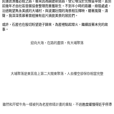
民運送漁獲必經之路。後來因為闢建新道路，使它埋沒於荒煙蔓草間，直到
前幾年才由社區發展協會整理而重獲新生。不到半小時的距離，綠蔭處處，
沿途眺望雋永美感的大埔村，與波瀾壯闊的海景相互輝映，聽著風聲、濤
聲，我深深羨慕著曾經擁有這片旖旎美景的居民們。
或許，石屋也在殷切盼望遊子歸來，為屋裡點起燈火，繼續說著未完的故
事。
迎向大海，在路的盡頭
，有
大埔聚落
大埔聚落是東莒島上第二大閩東聚落，人去樓空卻保存相當完整
雖然和芹壁牛角一樣被列為老屋修繕計畫的重點，不過
進度緩慢得近乎停滯