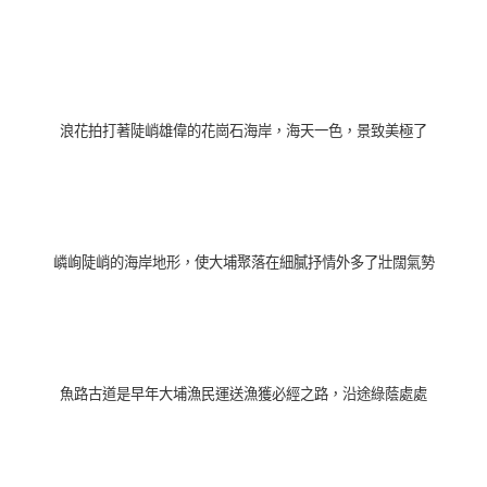
浪花拍打著陡峭雄偉的花崗石海岸，海天一色，景致美極了
嶙峋陡峭
的海岸地形，
使大埔聚落在細膩抒情外多了壯闊氣勢
魚路古道
是早年大埔漁民運送漁獲必經之路，
沿途綠蔭處處