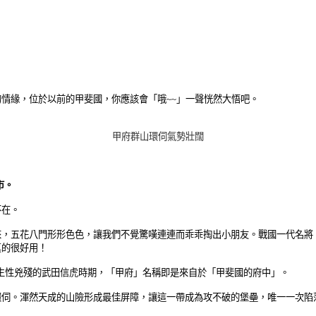
情緣，位於以前的甲斐國，你應該會「哦~~」一聲恍然大悟吧。
甲府群山環伺
氣勢
壯闊
市。
不在。
來，五花八門形形色色，讓我們不覺驚嘆連連而乖乖掏出小朋友。戰國一代名將
真的很好用
！
說生性兇殘的武田信虎時期，「甲府」名稱即是來自於「甲斐國的府中」。
環伺。渾然天成的山險形成最佳屏障，讓這一帶成為攻不破的堡壘，唯一一次陷