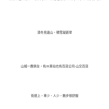
清冬見遠山，積雪凝蒼翠
山城一應俱全，有JR車站也有百貨公司-山交百貨
街道上，車少、人少，散步很舒服