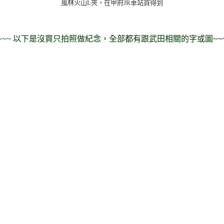
風林火山L夾，在甲府JR車站買得到
~~~
以下是沒買只拍照做紀念
，全部都有跟武田相關的字或圖
~~