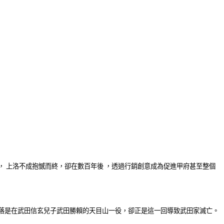
，
上洛不成抱憾而終
，
卻在
數百年後
，
透過行銷創意成為促進甲府甚至整個
落是在武田信玄兒子武田勝賴的天目山一役，卻正是這一回導致武田家滅亡。