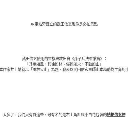
JR車站旁聳立的武田信玄雕像是必拍景點
武田信玄使用的軍旗典故出自《孫子兵法軍爭篇》：
「其疾如風、其徐如林、侵掠如火、不動如山」
本作家井上靖就以「風林火山」為題，發表以武田信玄軍師山本勘助為主角的
太多了，我們只有買這些，最有名的是右上角紅底小白花包裝的
桔梗信玄餅