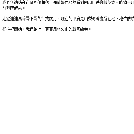
我們無論站在市區哪個角落，都能輕而易舉看到四周山岳巍峨英姿。時値一
前甦醒起來。
走過達達馬蹄聲不斷的征戎歲月，現在的甲府是山梨縣縣廳所在地，地位依
從這裡開始，
我們
踏上一頁頁風林火山的戰國繪卷。