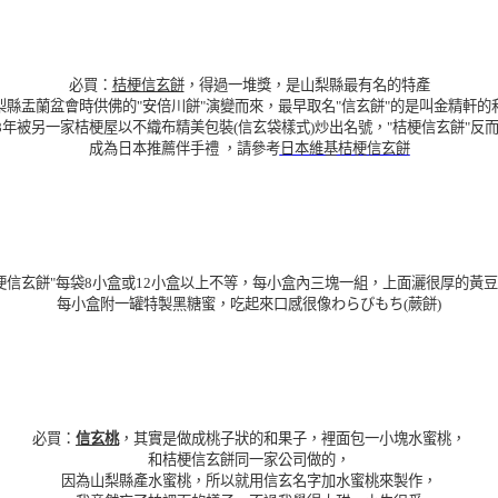
必買：
桔梗信玄餅
，得過一堆獎，是山梨縣最有名的特產
梨縣盂蘭盆會
時供佛的"安倍川餅"演變而來
，最早取名"信玄餅"
的是叫金精軒的
68年被另一家桔梗屋以不織布精美包裝(信玄袋樣式)炒出名號，"桔梗信玄餅"反
成為日本推薦伴手禮
，
請參考
日本維基桔梗信玄餅
梗信玄餅"
每袋8小盒或12小盒以上不等
，
每小盒內三塊一組，上面灑很厚的黃豆
每小盒附一罐特製黑糖蜜，吃起來口感很像わらびもち(蕨餅)
必買：
信玄桃
，其實是做成桃子狀的和果子，裡面包一小塊
水蜜桃
，
和桔梗信玄餅同一家公司做的
，
因為山梨縣產水蜜桃
，
所以就用信玄名字加水蜜桃來製作，