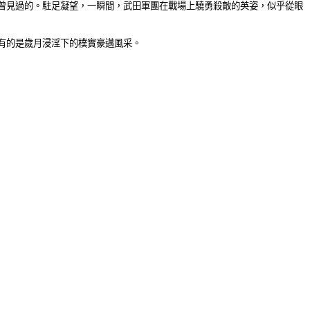
曾見過的。駐足凝望，一瞬間，武田軍團在戰場上驍勇殺敵的英姿，似乎從眼
有的是歲月浸淫下的樸實豪邁風采。