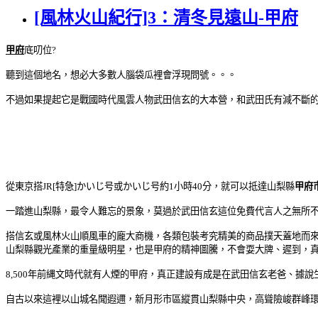
[風林火山紀行]3：清冬見遠山-甲府
甲府
底叨位?
聽到這個地名，想必大多數人腦袋瓜裡會浮現問號。
。
。
不過如果提起它是戰國時代風雲人物武田信玄的大本營，和武田氏有減不斷的
從東京搭JR[特急]かいじ号或かいじ号約1小時40分，就可以抵達山梨縣
甲府
一踏進山梨縣，最令人難忘的景象，莫過於武田信玄這位免費代言人之無所
搭信玄或風林火山順風車的龐大商機，
各類
包裝考究精美的商品撲天蓋地而
山梨縣觀光產業的重量級明星，也是甲府的精神圖騰，不會耍大牌、遲到，
8,500年前縄文時代就有人煙的甲府，真正建設有成是在武田信玄老爸、據
自古以來這裡以山城名聞遐邇，新月形市區縱貫山梨縣中央，高聳險峻群峰