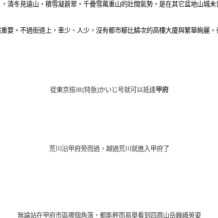
月，清冬見遠山，積雪凝蒼翠。千疊雪萬重山的壯闊氣勢，是在其它盆地山城未
然重要。不過街道上，車少、人少，沒有都市櫛比鱗次的高樓大廈與繁華絢麗，
從東京搭JR[特急]かいじ号就可以抵達
甲府
荒川沿甲府旁而過，越過荒川就進入甲府了
無論站在甲府市區哪個角落，都能輕而易舉看到四周山岳巍峨英姿