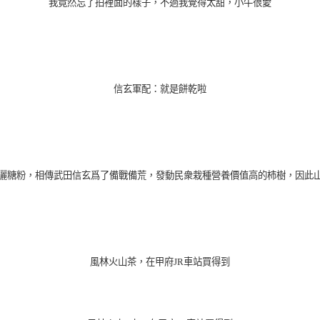
我竟然忘了拍裡面的樣子，不過我覺得太甜，小牛很愛
信玄軍配：就是餅乾啦
灑糖粉，
相傳武田信玄爲了備戰備荒，發動民衆栽種營養價值高的柿樹，因此
風林火山茶，在甲府JR車站買得到