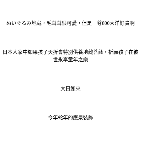
ぬいぐるみ地蔵，毛茸茸很可愛，但是一尊800大洋好貴啊
日本人家中如果孩子夭折會特別供養地藏菩薩，祈願孩子在彼
世永享童年之樂
大日如來
今年蛇年的應景裝飾