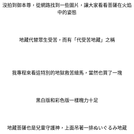
沒拍到御本尊，從網路找到一些圖片，讓大家看看
菩薩在火焰
中的姿態
地藏代替眾生受苦，而有「代受苦地藏」之稱
我專程來看這特別的地獄救苦繪馬，當然也買了一塊
黑白版和彩色版一樣魄力十足
地藏菩薩也是兒童守護神，
上面吊著一排ぬいぐるみ地蔵