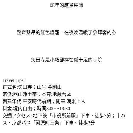
蛇年的應景裝飾
整齊懸吊的紅色燈籠，在夜晚溫暖了參拜客的心
矢田寺是小巧卻存在感十足的寺院
Travel Tips:
正式名:矢田寺；山号:金剛山
宗派:西山浄土宗；本尊:地蔵菩薩
創建年代:平安時代前期；開基:満米上人
料金:境内自由；時間8:00～19:30
交通アクセス: 地下鉄「市役所前駅」下車、徒歩3分；市バ
ス・京都バス「河原町三条」下車、徒歩3分