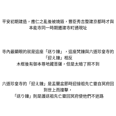
平安初期建造，應仁之亂後被燒毀，豐臣秀吉整建京都時才與
本能寺同一時期遷建寺町通現址
寺內最顯眼的就是這座「送り鐘」，這座梵鐘與六道珍皇寺的
「迎え鐘」相反
木框後有御本尊地藏菩薩，但是太暗了照不到
六道珍皇寺的「迎え鐘」
是盂蘭盆節時迎接祖先亡靈自冥府
回
到世上而
撞擊
，
「送り鐘」則是護送
祖先亡靈回冥府使他們不迷路