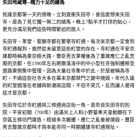
矢田地蔵尊─魄力十足的繪馬
抵達京都第一天的傍晚，立刻直衝矢田寺，會這麼想來矢田
寺，是為了見它獨一無二的繪馬。晚上7點半才打烊的貼心，
更充分滿足我們這些時間緊迫的旅人。
矢田寺、革堂、誓願寺都在繁華寺町通，每次來京都一定會到
寺町通報到，竟然從未留意這些町堂的存在。寺町通在平安京
建都時稱為東京極大路，豐臣秀吉掌權後為了重建應仁之亂荒
廢的京都，在1590年左右將散落洛中的中小型社寺強制遷移至
道路東側集中管理，因為大量社寺集中於此，於是被稱為寺
町，不過這些社寺大多在幕末京都禁門之變中燒毀。年代久遠
的町堂錯落在老鋪與新潮商店間，不但不突兀，反而讓人覺得
這才是京都。
矢田寺位於寺町通與三條通商店街一角，是奈良矢田寺的別
院，平安初期（700年）由滿米上人和小野篁奉天皇勅願在下
京區五條坊門建造。經過多次搬遷，應仁之亂後被燒毀，豐臣
秀吉整建京都時才與本能寺同一時期遷建寺町通現址。