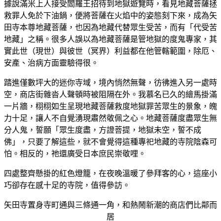
據說滿米上人接受閻羅王招待到地獄遊覽時，看見地藏菩薩拯
救罪人免於下油鍋，便將菩薩在火焰中的姿態刻下來，成為矢
田寺本尊地藏菩薩，也因為地藏代替眾生受苦，而有「代受苦
地藏」之稱。很多人誤以為地藏菩薩是管地獄的度鬼專家，其
實此世（現世）與彼世（冥界）利益都在他管轄範圍，除厄、
安產、治病方面靈驗得很。
踏進僅數坪大的迷你寺域，境內悄然無聲，彷彿進入另一處時
空，商店街雜沓人聲頓時被阻隔在外。我慕名已久的繪馬掛滿
一片牆，栩栩如生呈現地藏菩薩救度地獄罪苦眾生的景象，魄
力十足，讓人不自覺湧現肅然敬佩之心。地藏菩薩度盡眾生無
分人鬼，誓願「眾生度盡，方證菩提，地獄未空，誓不成
佛」，只要了解這些，就不會覺得這種專祀地藏的寺院陰森可
怕。相反的，祂還廣受日本庶民崇敬哩。
四處整齊懸掛的紅色燈籠，在夜晚溫暖了參拜客的心，這座小
巧卻存在感十足的寺院，值得參訪。
矢田寺置身寺町通與三條通一角，和熱鬧新潮的商店們比鄰而
居