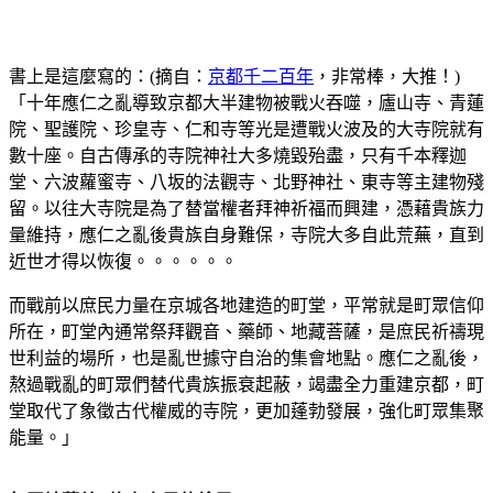
書上是這麼寫的：(摘自：
京都千二百年
，非常棒，大推！)
「十年應仁之亂導致京都大半建物被戰火吞噬，廬山寺、青蓮
院、聖護院、珍皇寺、仁和寺等光是遭戰火波及的大寺院就有
數十座。自古傳承的寺院神社大多燒毀殆盡，只有千本釋迦
堂、六波蘿蜜寺、八坂的法觀寺、北野神社、東寺等主建物殘
留。以往大寺院是為了替當權者拜神祈福而興建，憑藉貴族力
量維持，應仁之亂後貴族自身難保，寺院大多自此荒蕪，直到
近世才得以恢復。。。。。。
而戰前以庶民力量在京城各地建造的町堂，平常就是町眾信仰
所在，町堂內通常祭拜觀音、藥師、地藏菩薩，是庶民祈禱現
世利益的場所，也是亂世據守自治的集會地點。應仁之亂後，
熬過戰亂的町眾們替代貴族振衰起蔽，竭盡全力重建京都，町
堂取代了象徵古代權威的寺院，更加蓬勃發展，強化町眾集聚
能量。」