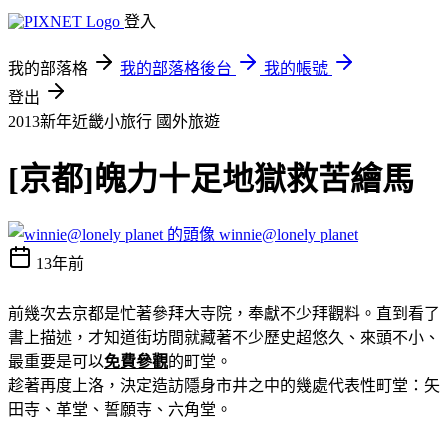
登入
我的部落格
我的部落格後台
我的帳號
登出
2013新年近畿小旅行
國外旅遊
[京都]魄力十足地獄救苦繪馬
winnie@lonely planet
13年前
前幾次去京都是忙著參拜大寺院，奉獻不少拜觀料。直到看了
書上描述，才知道街坊間就藏著不少歷史超悠久、來頭不小、
最重要是可以
免費參觀
的町堂。
趁著再度上洛，決定造訪隱身市井之中的幾處代表性町堂：矢
田寺、革堂、誓願寺、六角堂。