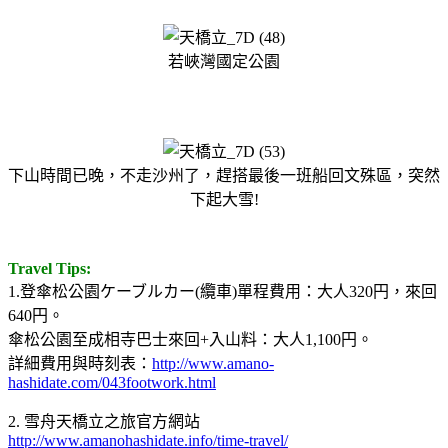
若峽灣國定公園
下山時間已晚，不走沙州了，趕搭最後一班船回文殊區，突然
下起大雪!
Travel Tips:
1.登傘松公園ケーブルカー(纜車)單程費用：大人320円，來回
640円。
傘松公園至成相寺巴士來回+入山料：大人1,100円。
詳細費用與時刻表：
http://www.amano-
hashidate.com/043footwork.html
2. 雪舟天橋立之旅官方網站
http://www.amanohashidate.info/time-travel/