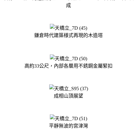
成
鎌倉時代建築様式再現的木造塔
高約33公尺，內部各層用不銹鋼金屬緊扣
成相山頂展望
平靜無波的宮津灣