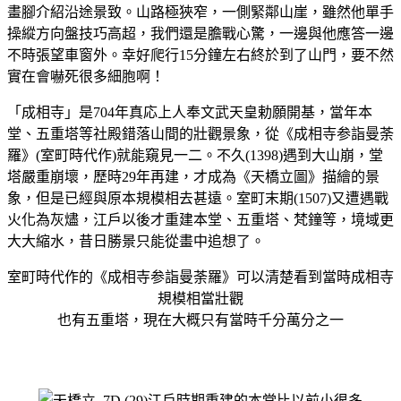
畫腳介紹沿途景致。山路極狹窄，一側緊鄰山崖，雖然他單手
操縱方向盤技巧高超，我們還是膽戰心驚，一邊與他應答一邊
不時張望車窗外。幸好爬行15分鐘左右終於到了山門，要不然
實在會嚇死很多細胞啊！
「成相寺」是704年真応上人奉文武天皇勅願開基，當年本
堂、五重塔等社殿錯落山間的壯觀景象，從《成相寺参詣曼荼
羅》(室町時代作)就能窺見一二。不久(1398)遇到大山崩，堂
塔嚴重崩壞，歷時29年再建，才成為《天橋立圖》描繪的景
象，但是已經與原本規模相去甚遠。室町末期(1507)又遭遇戰
火化為灰燼，江戶以後才重建本堂、五重塔、梵鐘等，境域更
大大縮水，昔日勝景只能從畫中追想了。
室町時代作的
《成相寺参詣曼荼羅》可以清楚看到當時成相寺
規模相當壯觀
也有五重塔，現在大概只有當時千分萬分之一
江戶時期重建的本堂比以前小很多