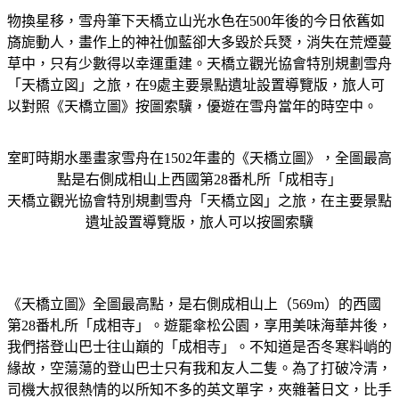
物換星移，雪舟筆下天橋立山光水色在500年後的今日依舊如
旖旎動人，畫作上的神社伽藍卻大多毀於兵燹，消失在荒煙蔓
草中，只有少數得以幸運重建。天橋立觀光協會特別規劃雪舟
「天橋立図」之旅，在9處主要景點遺址設置導覽版，旅人可
以對照《天橋立圖》按圖索驥，優遊在雪舟當年的時空中。
室町時期水墨畫家雪舟在1502年畫的《天橋立圖》，全圖最高
點是右側成相山上西國第28番札所「成相寺」
天橋立觀光協會特別規劃雪舟「天橋立図」之旅，在主要景點
遺址設置導覽版，旅人可以按圖索驥
《天橋立圖》全圖最高點，是右側成相山上（569m）的西國
第28番札所「成相寺」。遊罷傘松公園，享用美味海華丼後，
我們搭登山巴士往山巔的「成相寺」。不知道是否冬寒料峭的
緣故，空蕩蕩的登山巴士只有我和友人二隻。為了打破冷清，
司機大叔很熱情的以所知不多的英文單字，夾雜著日文，比手