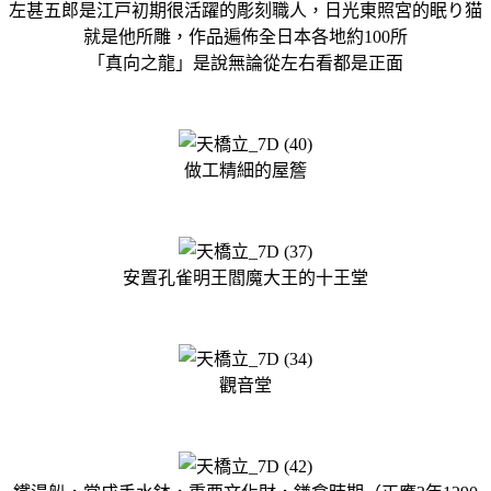
左甚五郎是江戸初期很活躍的彫刻職人，日光東照宮的眠り猫
就是他所雕，作品遍佈全日本各地約100所
「真向之龍」是說無論從左右看都是正面
做工精細的屋簷
安置孔雀明王閻魔大王的十王堂
觀音堂