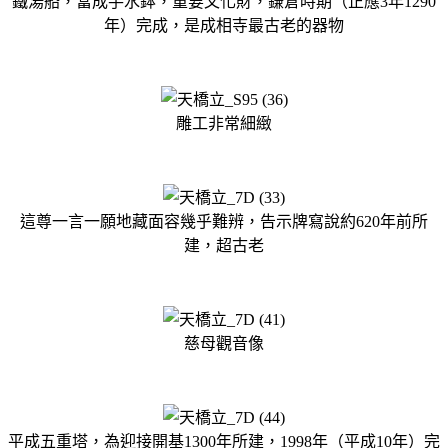
鐵湯船，當成手水鉢，重要文化財，鎌倉時期
（
正應3年1290
年）完成，是成相寺最古老的器物
雕工非常細緻
這尊一言一願地藏面容幾乎難辨，告示牌寫說約620年前所
建，超古老
慈母觀音像
平成五重塔，為迎接開基1300年所建，
1998年
（平成10年）完