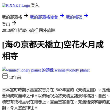
登入
我的部落格
我的部落格後台
我的帳號
登出
2013新年近畿小旅行
國外旅遊
[海の京都天橋立]空花水月成
相寺
winnie@lonely planet
13年前
日本室町時期水墨畫家雪舟在1502年畫的《天橋立圖》，是他
藝術成就巔峰之作。以俯瞰視角將天橋立諸景物和諧、自然、
疏密有致地呈現在繪卷上，畫面豐富自在，充滿恬淡寧靜的氣
韻，令人悠然神往。