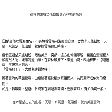
這裡的確有煩惱退散身心舒爽的功效
白
蘭部落以雲海聞名，不過想看雲海可沒那麼容易，要靠老天爺幫忙，天
晴、水氣足、氣溫低，就是觀雲海最佳時機。
我們正凝望天邊期盼一睹這美景，突然，遠方山坳間浮現一團團白濛濛巨人
般龐然大物，緩緩跨過山頭，在森林簇擁下，穿過山澗、越過梯田、掠過屋
簷，無聲無息飄落。
「雲海耶！」，大夥兒連聲驚呼！
隨著雲海的華麗登場，山嵐踏著輕快腳步緊接而來
，共同凝聚成似海的遼
。
闊
於是，轉眼間，整座山谷籠罩在飄邈雲霧間，迷離夢幻， 有如仙境一般。
從木屋望出去的山谷，天晴、水氣足、氣溫低，就有美麗雲海