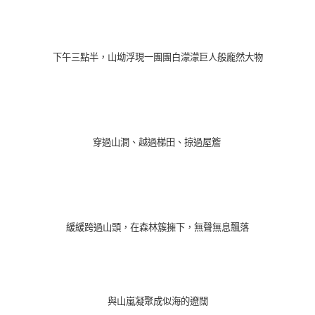
下午三點半，山坳浮現一團團白濛濛巨人般龐然大物
穿過山澗、越過梯田、掠過屋簷
緩緩跨過山頭，在森林簇擁下，無聲無息飄落
與山嵐凝聚成似海的遼闊