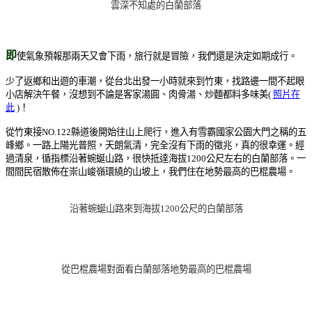
雲深不知處的白蘭部落
即
使氣象預報那兩天又會下雨，旅行就是冒險，我們還是決定如期成行。
少了返鄉和出遊的車潮，從台北出發一小時就來到竹東，找路邊一間不起眼
小店解決午餐，沒想到不論是客家湯圓、肉骨湯、炒麵都料多味美(
照片在
此
)！
從竹東接NO.122縣道後開始往山上爬行，進入有雪霸國家公園大門之稱的五
峰鄉。一路上陽光普照，天朗氣清，完全沒有下雨的徵兆，
真
的很幸運。經
過清泉，循指標沿著蜿蜒山路，很快抵達海拔1200公尺左右的白蘭部落。一
間間民宿散佈在崇山峻嶺環繞的山坡上，我們住在地勢最高的巴棍農場。
沿著蜿蜒山路來到海拔1200公尺的白蘭部落
從巴棍農場對面看白蘭部落地勢最高的巴棍農場