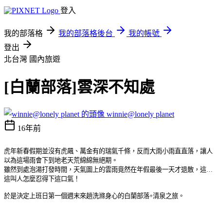
登入
我的部落格
我的部落格後台
我的帳號
登出
北台灣
國內旅遊
[白蘭部落]雲深不知處
winnie@lonely planet
16年前
虎年新春假期並沒有虎飆、萬金有的瑞氣千條，反而大雨小雨直直落，讓人
以為這場雨會下到地老天荒綿綿無絕期。
雖然到處泡湯打發時間，天氣圖上的雲雨竟然在年假最後一天才退散，這…
這叫人怎麼忍得下這口氣！
於是決定上班日第一個週末來趟洗滌身心的白蘭部落+清泉之旅。