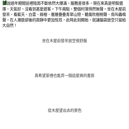
據
說過年期間這裡陰雨不斷依然大爆滿，服務差很多，現在來真是明智選
擇，天氣好，沒看到甚麼遊客。下午兩點，整個村落悄然無聲。坐在木屋前
發呆，看藍天、白雲、綠樹、層層疊疊青翠山巒。聽風吹樹梢聲、鳥叫蟲鳴
聲，在人潮退卻後的寂靜中更加悅耳
，
此時此刻開始，就讓
腦袋放空只留給
大自然！
坐在木屋前發呆放空很舒服
真希望家裡也能弄一個這麼爽的書房
從木屋望出去的景色