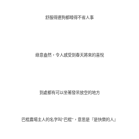
舒服得連狗都睡得不省人事
綠意盎然，令人感受到春天將來的喜悅
到處都有可以坐著發呆放空的地方
巴棍農場主人的名字叫
“巴棍
”，意思是『是快樂的人』