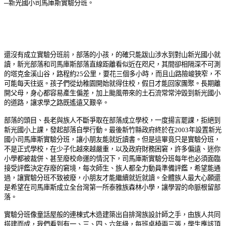
─新光國小司馬庫斯實驗分班。
還沒有成立實驗分班前，部落的小孩，的確只能跋山涉水到對山新光國小就
讀，新光部落和司馬庫斯部落直線距離看似近在咫尺，其間卻相隔深不可測
的塔克金溪山谷，路程約25公里，要花三個多小時，而且山路險峻狹窄，不
可能每天往返。孩子們從幼稚園開始就得住校，假日才能回家團聚。長期離
開父母，身心都容易產生偏差，加上颱風帶來的土石流常常沖毀到新光國小
的道路，讓求學之路既遙遠又艱辛。
部落的頭目、長老與族人不斷爭取在部落成立學校，一度揚言罷課，拒絕到
新光國小上課，發起部落自學行動。最後新竹縣政府終於在2003年設置新光
國小司馬庫斯實驗分班，讓小朋友能就近讀書。但是這畢竟只是實驗分班，
不是正式學校，在少子化越來越嚴重，以及政府財務困窘，許多偏遠、迷你
小學都被裁併、甚至廢校命運的情況下，司馬庫斯實驗分班每年也必須面臨
接受評鑑決定存廢的窘境，每次師生、族人都全力動員準備評鑑，希望能通
過，讓實驗分班不致被廢，小朋友才能繼續就近就讀。全體族人最大心願還
是希望在司馬庫斯成立全台灣第一所泰雅族森林小學，讓學習的命脈根留部
落。
實驗分班像童話屋般的連棟式木造建築出自排灣族設計師之手，由族人共同
搭建而成，我們看到有一、三、四、六年級，每班桌椅兩三張，學生應該頂