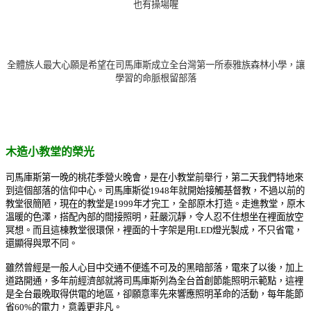
也有操場喔
全體族人最大心願是希望在司馬庫斯成立全台灣第一所泰雅族森林小學，讓
學習的命脈根留部落
木造小教堂的榮光
司馬庫斯第一晚的桃花季營火晚會，是在小教堂前舉行，第二天我們特地來
到這個部落的信仰中心。司馬庫斯從1948年就開始接觸基督教，不過以前的
教堂很簡陋，現在的教堂是1999年才完工，全部原木打造。走進教堂，原木
溫暖的色澤，搭配內部的間接照明，莊嚴沉靜，令人忍不住想坐在裡面放空
冥想。而且這棟教堂很環保，裡面的十字架是用LED燈光製成，不只省電，
還顯得與眾不同。
雖然曾經是一般人心目中交通不便遙不可及的黑暗部落，電來了以後，加上
道路開通，多年前經濟部就將司馬庫斯列為全台首創節能照明示範點，這裡
是全台最晚取得供電的地區，卻願意率先來響應照明革命的活動，每年能節
省60%的電力，意義更非凡。