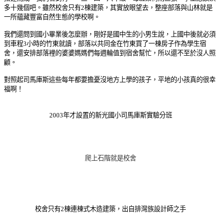
多十幾個吧。雖然校舍只有2棟建築，其實放眼望去，整座部落與山林就是
一所蘊藏豐富自然生態的學校啊。
我們還問到國小畢業後怎麼辦，剛好是國中生的小男生說，上國中後就必須
到車程3小時的竹東就讀，部落以共同金在竹東買了一棟房子作為學生宿
舍，還安排部落裡的婆婆媽媽們每週輪值到宿舍幫忙，所以還不至於沒人照
顧。
對照起司馬庫斯這些每年都要擔憂沒地方上學的孩子，平地的小孩真的很幸
福啊！
2003年才設置的新光國小司馬庫斯實驗分班
爬上石階就是校舍
校舍只有2棟
連棟式木造建築
，
出自排灣族設計師之手