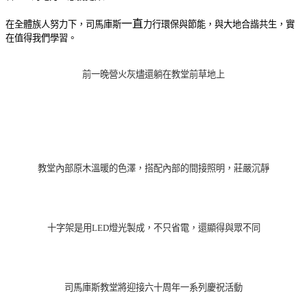
一直
在全體族人努力下，
司馬庫斯
力行環保與節能，與大地合諧共生，實
在值得我們學習。
前一晚營火灰燼還躺在教堂前草地上
教堂內部原木溫暖的色澤，搭配內部的間接照明，莊嚴沉靜
十字架是用LED燈光製成，不只省電，還顯得與眾不同
司馬庫斯教堂將迎接六十周年一系列慶祝活動