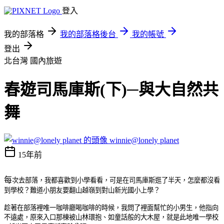
登入
我的部落格
我的部落格後台
我的帳號
登出
北台灣
國內旅遊
春遊司馬庫斯(下)─與大自然共
舞
winnie@lonely planet
15年前
每
次去部落，我都喜歡到小學看看，可是在司馬庫斯逛了半天，怎麼都沒看
到學校？難道小朋友要翻山越嶺到對山新光國小上學？
趁著在部落裡唯一咖啡廳喝咖啡的時候，我問了裡面幫忙的小男生，他指向
不遠處，原來入口那棟被山林環抱、如童話般的大木屋，就是此地唯一學校