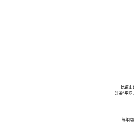
比叡山
到第6年除
每年陰