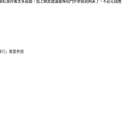
都紅葉狩看太多庭園，加上網友建議曼殊院門外參道就夠美了，不必花錢進
峰行」重要參道