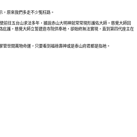
示，原來我們多走不少冤枉路。
遣唐使前往五台山求法多年，據說赤山大明神就常常現形護佑大師。慈覺大師回
路庇護，慈覺大師立誓建造寺院供奉祂，卻始終無法實現，直到第四代座主在
)，掌管世間萬物命運，只要看到福祿壽神或是泰山府君都是指祂。