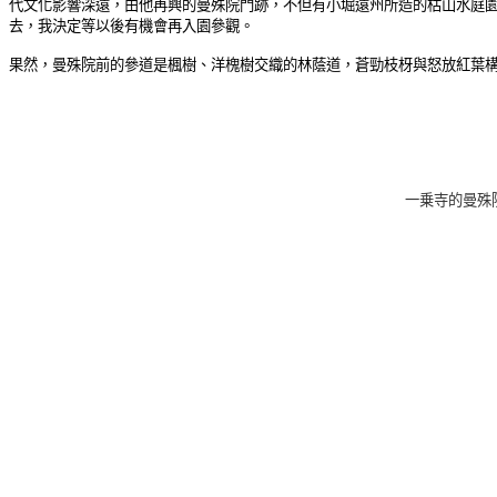
代文化影響深遠，由他再興的曼殊院門跡，不但有小堀遠州所造的枯山水庭
去，我決定等以後有機會再入園參觀。
果然，曼殊院前的參道是楓樹、洋槐樹交織的林蔭道，蒼勁枝枒與怒放紅葉
一乗寺的曼殊