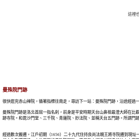
這裡
曼殊院門跡
很快逛完赤山禅院，循著指標往南走，尋訪下一站：曼殊院門跡，沿途經過
曼殊院門跡是洛北首屈一指名刹，前身是
平安時期
天台山鼻祖最澄大師在比叡
跡寺院。和毘沙門堂、三千院、青蓮院、妙法院、並稱天台五門跡。所謂門
經過數次搬遷，江戶初期（1656）二十九代住持良尚法親王將寺院遷到現