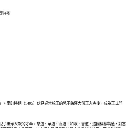
發祥地
」。室町時期（1495）伏見貞常親王的兒子慈運大僧正入寺後，成為正式門
，兒子繼承父親的才華，茶道、華道、香道、和歌、書道、造園樣樣精通，對當