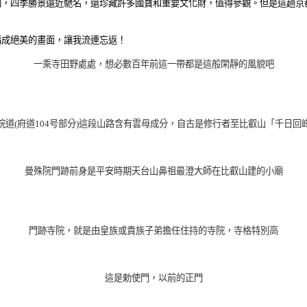
園，四季勝景遠近馳名，還珍藏許多國寶和重要文化財，值得參觀。但是這趟京
構成絕美的畫面，讓我流連忘返！
一乘寺田野處處，想必數百年前這一帶都是這般閑靜的風貌吧
院道(府道104号部分)這段山路含有雲母成分，自古是修行者至比叡山「千日回
曼殊院門跡前身是平安時期天台山鼻祖最澄大師在比叡山建的小廟
門跡寺院，就是由皇族或貴族子弟擔任住持的寺院，寺格特別高
這是勅使門，以前的正門