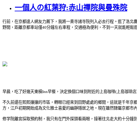
一個人の紅葉狩:赤山禪院與曼殊院
行前，在京都達人網友力薦下，我將一乘寺諸寺院列入必去行程。逛了洛北鷹
野間，距離京都車站僅40分鐘左右車程，交通極為便利，不到一天就能輕鬆逛
早晨，吃了好幾天東橫Inn早餐，決定換個口味到附近的上島咖啡(上島珈琲
不久前還在熙熙攘攘的市區，轉眼已經來到田野處處的鄉間，這就是千年京
方，江戶初期開始成為文化雅士喜愛的幽靜隱居之地。現在雖然隸屬京都市
修学院離宮採取預約制，我只有在門外探頭看兩眼，接著往北走大約十分鐘