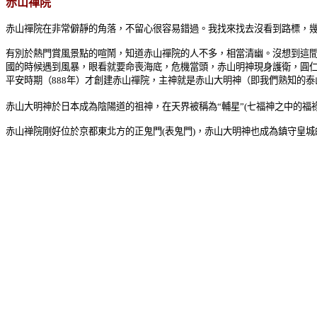
赤山禪院
赤山禪院在非常僻靜的角落，不留心很容易錯過。我找來找去沒看到路標，
有別於熱門賞風景點的喧鬧，知道
赤山禪院
的人不多，相當清幽。沒想到這間
國的時候遇到風暴，眼看就要命喪海底，危機當頭，赤山明神現身護衛，圓
平安時期（888年）才創建赤山禪院，主神就是赤山大明神（即我們熟知的
赤山大明神
於日本成為陰陽道的祖神，在天界被稱為“輔星”(七福神之中的福
赤山禅院剛好位於京都東北方的正鬼門(表鬼門)，赤山大明神也成為鎮守皇