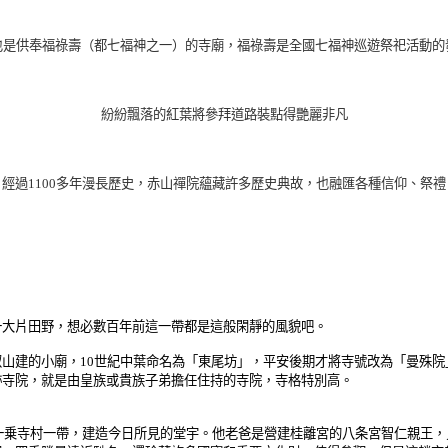
也是供奉福祿壽（都七福神之一）的寺廟，福祿壽是全國七福神巡遊祭祀活動的
紛紛飄落的紅葉將參拜道路裝點得艷麗非凡
經過
1100
多年漫長歷史，赤山禪院蘊藏許多歷史典故，也融匯各種信仰、祭禮
一大片田野，想必數百年前這一帶都是這般閑靜的風貌吧。
山建的小廟，10世紀中葉命名為「東尾坊」，平安後期才將寺號改為「曼殊院
跡寺院，就是由皇族或貴族子弟擔任住持的寺院，寺格特別高。
址一乗寺村一帶，建造今日所見的堂宇。他老爸是營建桂離宮的八条宮智仁親王