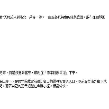
第7天終於來到洛北一乘寺一帶。一座座各具特色的絕美庭園，散布在幽靜田
楓時節，倒是沒遇到塞車，順利在「修学院離宮道」下車。
叡山腳下，是修学院離宮前往比叡山的雲母坂古道入口，以前屬於洛外鄉下地
間，聽著自己的跫音迴盪在幽靜小徑，相當愉快。