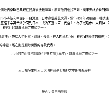
幾個歐吉桑歐巴桑跟在我身後嘰嘰喳喳，原來他們也找不到，繞半天終於看到標
小小寺院和中國有一段淵源，日本高僧慈覺大師，當年(838年)隨最後一批
仁歷經千辛萬苦終於回到日本，成為天臺宗第三代座主。為了感謝赤山大明神一
泰山府君）的隸屬延曆寺塔頭之一。
祿壽神)，帶給人們財富、智慧、長壽。在人間稱為“泰山府君”(陰陽道的祖神
城的神靈，現在則是驅除災難的寺院代表。
小小的赤山禪院創建於平安時期(888年)，隸屬延曆寺塔頭之一
赤山禪院主神赤山大明神就是七福神之中的福祿壽神
境內免費自由參觀