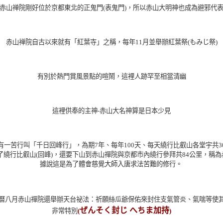
赤山禅院剛好位於京都東北的正鬼門(表鬼門)，所以赤山大明神也成為避邪代
赤山禅院自古以來就有「紅葉寺」之稱，每年11月並舉辦紅葉祭(もみじ祭)
有別於熱門賞風景點的喧鬧，這裡人跡罕至相當清幽
這裡供奉的
主神-
赤山大名神算是日本少見
有一苦行叫「千日回峰行」，為期7年、每年100天、每天繞行比叡山各堂宇共3
了繞行比叡山(回峰)，還要下山到赤山禪院與京都市內
繞行
參拜共84公里，稱
據說這是為了體會慈覺大師入唐求法苦難的修行。
曆八月赤山禪院還舉辦天台祕法：祈願絲瓜爺保佑來封住支氣管炎、氣喘等使
ぜんそく封じ へちま加持
非常特別
(
)