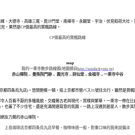
峰、大德寺、高雄三尾、毘沙門堂、南禪寺、永觀堂、宇治、伏見稻荷大社，
完，果然是CP值最高的賞楓路線。
CP值最高的賞楓路線
我的一乘寺散步路線圖(地圖摘自
http://souda-kyoto.jp
)
赤山禪院→ 曼殊院門跡→ 圓光寺→詩仙堂→金福寺→一乘寺中谷
店京都四条烏丸店)。悠閒飽餐一頓，搭上京都市營バス31號往北行，雖然是賞
都令人百看不厭的多種風貌，交織著古老與現代，質樸與繁華。一乘寺一帶在比
內，也蓋了不少住宅，還是充滿閒適寫意的氛圍，一路上沒遇到甚麼人，散步其
到網友力薦的赤山禪院。
上島珈琲店京都四条烏丸店早餐，咖啡味道一般，對重口味的我來說偏淡