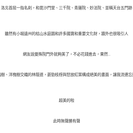
洛北首屈一指名刹，和毘沙門堂、三千院、青蓮院、妙法院、並稱天台五門跡
雖然有小堀遠州的枯山水庭園和許多國寶和重要文化財，牆外也很吸引人
網友說曼殊院門外就夠美了，不必花錢進去，果然...
楓樹、洋槐樹交織的林蔭道，蒼勁枝枒與怒放紅葉構成絕美的畫面，讓我流連忘
超美的啦
此時無聲勝有聲