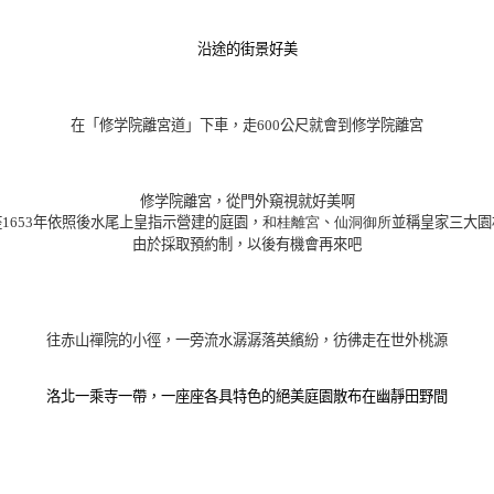
沿途的街景好美
在「修学院離宮道」下車，走600公尺就會到修学院離宮
修学院離宮，從門外窺視就好美啊
1653年依照後水尾上皇指示營建的庭園，
和桂離宮
、
仙洞御所
並稱皇家三大園
由於採取預約制，以後有機會再來吧
往赤山禪院的小徑，一旁流水潺潺落英繽紛，彷彿走在世外桃源
洛北一乘寺一帶，一座座各具特色的絕美庭園散布在幽靜田野間