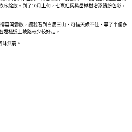
依序綻放。到了10月上旬，七竈紅葉與岳樺樹增添繽紛色彩，
樣祈禱雲開霧散，讓我看到白馬三山，可惜天候不佳，等了半個多
走右邊棧道上坡路較少較好走。
回味無窮。