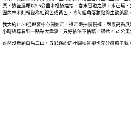
原，這些濕原以5.5公里木棧道連接，春末雪融之際，水芭蕉
園內林木則轉變為紅褐色或黃色，將每個角落妝點得生動美麗
我大約11:30從遊客中心開始走，邊走邊拍慢慢逛，到最高點
小時總算看到一點點大雪溪，只好依依不捨踏上歸途。5.5公
雖然沒看到白馬三山，五彩繽紛的壯闊秋景卻也充分療癒了我