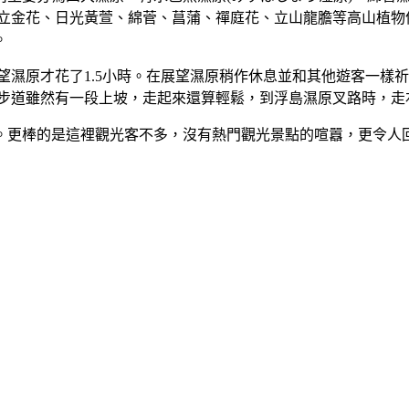
、立金花、日光黃萱、綿菅、菖蒲、禪庭花、立山龍膽等高山植物
。
展望濕原才花了1.5小時。在展望濕原稍作休息並和其他遊客一
里步道雖然有一段上坡，走起來還算輕鬆，到浮島濕原叉路時，
。更棒的是這裡觀光客不多，沒有熱門觀光景點的喧囂，更令人