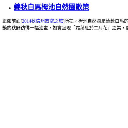
錦秋白馬栂池自然園散策
正如前面[
2014秋信州放空之旅
]所提，栂池自然園是遠赴白馬
艷的秋野彷彿一幅油畫，如實呈現「霜葉紅於二月花」之美，