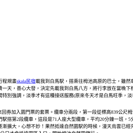
行程規畫
skala民宿
載我到白馬駅，搭乘往栂池高原的巴士，雖然車
費一天，善心大發，決定先載我到白馬八方，將行李放在當晚下
闆特別強調，淡季才有這種接送服務(原來冬天才是白馬旺季，淡
中纜車來回券加入園門票的套票。纜車分兩段，第一段從標高839公尺
門駅搭第2段纜車，這段是71人座大型纜車，平均20分鐘一班，5
逐漸擴大，心想不妙！果然抵達自然園駅的時候，漫天烏雲已經