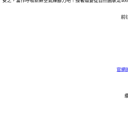
安之，當作呼吸新鮮空氣練腳力吧！接著還要從自然園駅走40
前
官網