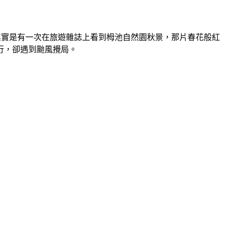
其實是有一次在旅遊雜誌上看到栂池自然園秋景，那片春花般紅
行，卻遇到颱風攪局。