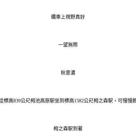
纜車上視野真好
一望無際
秋意濃
從標高839公尺栂池高原駅坐到標高1582公尺栂之森駅，可慢慢
栂之森駅到著