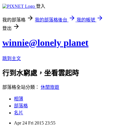
登入
我的部落格
我的部落格後台
我的帳號
登出
winnie@lonely planet
跳到主文
行到水窮處，坐看雲起時
部落格全站分類：
休閒旅遊
相簿
部落格
名片
Apr
24
Fri
2015
23:55