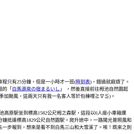
程只有25分鐘，但是一小時才一班(
時刻表
)，錯過就麻煩了。
榻的「
白馬源泉の宿まるいし
」 ，然後直接前往栂池自然園起
季加颱風，這兩天只有我一名客人等於包棟哩≧∇≦)。
栂池高原駅坐到標高1582公尺栂之森駅，這段以6人座小車箱運
分鐘抵達標高1829公尺自然園駅。爬升途中，一路陽光普照風和
先一步報到，想來是看不到白馬三山和大雪溪了。唉！既來之則