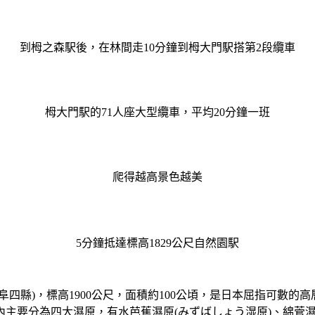
到栂之森駅後，在林間走10分鐘到栂大門駅搭第2段纜車
栂大門駅的71人座大型纜車，平均20分鐘一班
爬得越高景色越美
5分鐘抵達標高1829公尺自然園駅
四縣)，標高1900公尺，面積約100公頃，是日本屈指可數的
要分為四大濕原，有水芭蕉濕原(みずばしょう湿原)、綿菅濕原