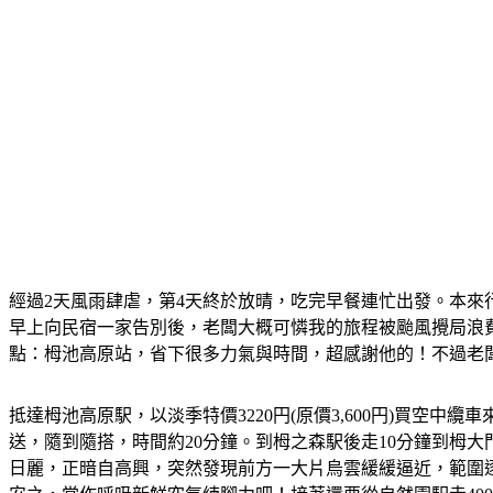
經過2天風雨肆虐，第4天終於放晴，吃完早餐連忙出發。本來
早上向民宿一家告別後，老闆大概可憐我的旅程被颱風攪局浪
點：栂池高原站，省下很多力氣與時間，超感謝他的！不過老
抵達栂池高原駅，以淡季特價3220円(原價3,600円)買空
送，隨到隨搭，時間約20分鐘。到栂之森駅後走10分鐘到栂大
日麗，正暗自高興，突然發現前方一大片烏雲緩緩逼近，範圍