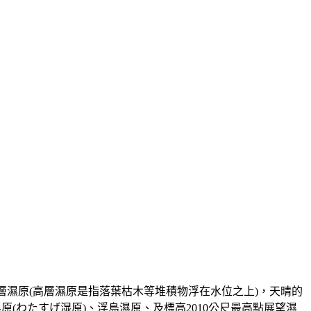
高層濕原(高層濕原是指落葉枯木等堆積物浮在水位之上)，天晴的
(わたすげ湿原)、浮島濕原、及標高2010公尺最高點展望濕