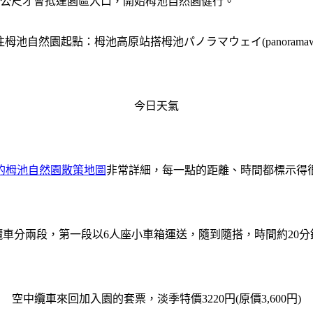
0公尺才會抵達園區入口，開始栂池自然園健行。
往栂池自然園起點：栂池高原站搭栂池パノラマウェイ(panoramawa
今日天氣
的栂池自然園散策地圖
非常詳細，每一點的距離、時間都標示得
纜車分兩段，第一段以6人座小車箱運送，隨到隨搭，時間約20分
空中纜車來回加入園的套票，淡季特價3220円(原價3,600円)