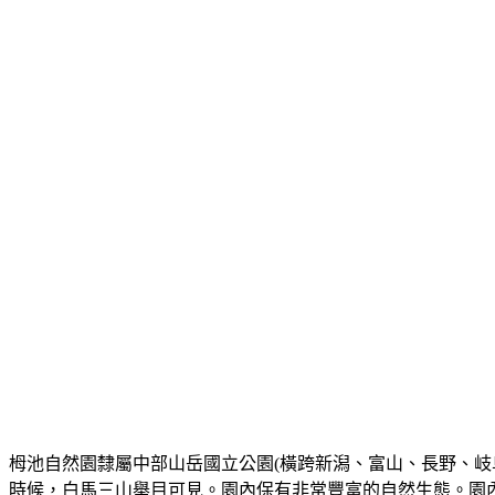
栂池自然園隸屬中部山岳國立公園(橫跨新潟、富山、長野、岐阜
時候，白馬三山舉目可見。園內保有非常豐富的自然生態。園內主