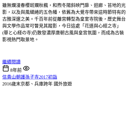
雖無爛漫春櫻斑斕秋楓，和煦冬陽斜映門扉、迴廊、苔地的光
影，以及與風繾綣的五色幡，依舊為大覺寺帶來這時節特有的
古雅深邃之美。千百年前從離宮轉型為皇室寺院後，歷史舞台
與文學作品常可瞥見其蹤影，今日這處「花道與心經之寺」
(華と心経の寺)仍散發濃厚唐朝古風與皇宮氛圍，而成為古裝
影視熱門取景地。
繼續閱讀
8年前
信貴山朝護孫子寺2017初詣
2016歲末京都、兵庫跨年
國外旅遊