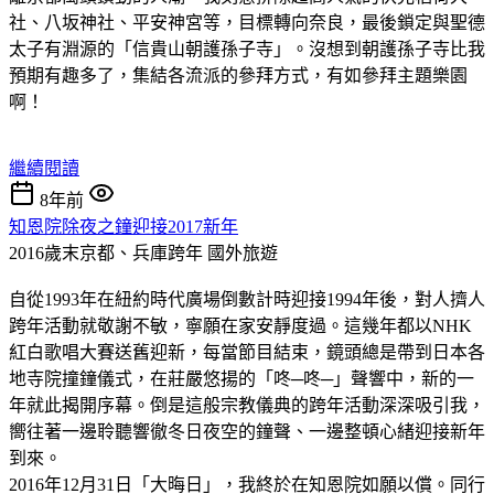
社、八坂神社、平安神宮等，目標轉向奈良，最後鎖定與聖德
太子有淵源的「信貴山朝護孫子寺」。沒想到朝護孫子寺比我
預期有趣多了，集結各流派的參拜方式，有如參拜主題樂園
啊！
繼續閱讀
8年前
知恩院除夜之鐘迎接2017新年
2016歲末京都、兵庫跨年
國外旅遊
自從1993年在紐約時代廣場倒數計時迎接1994年後，對人擠人
跨年活動就敬謝不敏，寧願在家安靜度過。這幾年都以NHK
紅白歌唱大賽送舊迎新，每當節目結束，鏡頭總是帶到日本各
地寺院撞鐘儀式，在莊嚴悠揚的「咚─咚─」聲響中，新的一
年就此揭開序幕。倒是這般宗教儀典的跨年活動深深吸引我，
嚮往著一邊聆聽響徹冬日夜空的鐘聲、一邊整頓心緒迎接新年
到來。
2016年12月31日「大晦日」，我終於在知恩院如願以償。同行