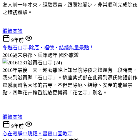
友人前一年才來，經驗豐富，跟隨她腳步，非常順利完成除夜
之鐘初體驗。
繼續閱讀
9年前
冬遊石山寺-除厄・福德・結緣能量景點！
2016歲末京都、兵庫跨年
國外旅遊
2016年最後一天，趁著離晚上知恩院除夜之鐘還有一段時間，
我來到滋賀縣「石山寺」。這座紫式部在此得到源氏物語創作
靈感而聲名大噪的古寺，不但是除厄、結緣、安產的能量景
點，四季花卉輪番綻放更博得「花之寺」別名。
繼續閱讀
9年前
心在寂靜中跳躍。書寫山圓教寺